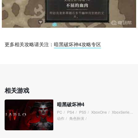
更多相关攻略请关注：
暗黑破坏神4攻略专区
相关游戏
暗黑破坏神4
PC
/
PS4
/
PS5
/
XboxOne
/
XboxSeries
/
动作
/
角色扮演
/