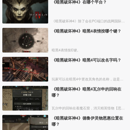
《暗黑破坏神4》在哪个平台？
《暗黑破坏神4》除了会在PC端口的战网国际服上线外，还在PS4、PS5、Xbox Series X/S、Xbox One平台上线，也就是说玩家可以随意选择合适的平台入手《暗黑破坏神
《暗黑破坏神4》暗黑4表情按哪个键？
暗黑4表情按E键。
《暗黑破坏神4》暗黑4可以改名字吗？
玩家可以在暗黑4中更改其角色的名称，这是一个简单的过程，可以通过游戏内的选项菜单完成，改成自己喜欢的名字就可以。修改流程如下：
《暗黑破坏神4》暗黑4瓦尔申的回响在
哪？
瓦尔申的回响在着魔石窟，消灭精英怪物【恶念腐化】后还能继续深入关卡。在前方的血泉处开门进入关底，使用瓦尔申召唤器，召唤并消灭瓦尔申的回响。
《暗黑破坏神4》德鲁伊灵物恩惠位置在
哪？