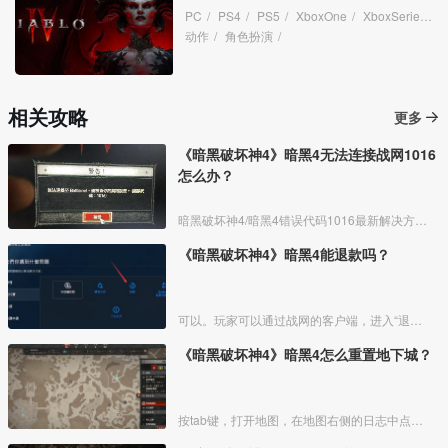
PC
/
PS4
/
PS5
/
XboxOne
/
XboxSeries
/
动作
/
角色扮演
/
相关攻略
更多
《暗黑破坏神4》暗黑4无法连接战网1016
怎么办？
暗黑破坏神4/暗黑4错误代码1016最新解决方法：
《暗黑破坏神4》暗黑4能退款吗？
可以。玩家可以通过战网的客户端，进入“退费”的选项，针对游戏进行退款。但是根据一般的退款原则，购买后短时间内无下载可以退​。
《暗黑破坏神4》暗黑4怎么重置地下城？
按tab键，打开地图，在地图右侧的日志中点击最下方的重置地下城按钮。