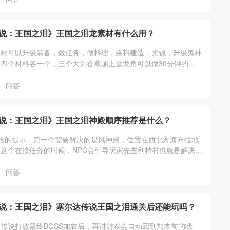
说：王国之泪》王国之泪龙素材有什么用？
素材可以升级装备，做任务，做料理，余料建造，卖钱，升级鬼神
四个材料各一个，三个大剑香蕉加上雷龙角可以做30分钟的三
一个卖300，龙的爪子可以去三个
问答
说：王国之泪》王国之泪神殿顺序推荐是什么？
给的提示，第一个需要解决的是风神殿，位置在西北方海布拉地
这个在接任务的时候，NPC会引导玩家先去利特村也就是解决风
她们说的走就可以。
问答
说：王国之泪》塞尔达传说王国之泪通关后还能玩吗？
传说打败最终BOSS加农后，再进游戏会自动回到加农前的状