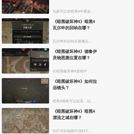
玩家可以在暗黑4中更改其角色的名称，这是一个简单的过程，可以通过游戏内的选项菜单完成，改成自己喜欢的名字就可以。修改流程如下：
《暗黑破坏神4》暗黑4
瓦尔申的回响在哪？
瓦尔申的回响在着魔石窟，消灭精英怪物【恶念腐化】后还能继续深入关卡。在前方的血泉处开门进入关底，使用瓦尔申召唤器，召唤并消灭瓦尔申的回响。
《暗黑破坏神4》德鲁伊
灵物恩惠位置在哪？
在暗黑破坏神4游戏中，先传送到图尔杜拉，然后同祭坛交互，献上贡品就可以解锁，具体如下：
《暗黑破坏神4》如何拉
远镜头？
暗黑4视角可以拉高，玩家可以通过按下空格键调整视角高度，也可以在设置中进行自定义设置来调整游戏视角。拉高视角有助于观察更广阔的游戏画面和更好的操作体验。
《暗黑破坏神4》暗黑4
漂流之城在哪？
在打开的地图中找到干燥平原中的卡拉·伊苏废墟(传送点)：在上面就是漂流之城Shifting City了。《暗黑破坏神IV》（Diablo IV）是暴雪娱乐公司开发的一款动作角色扮演