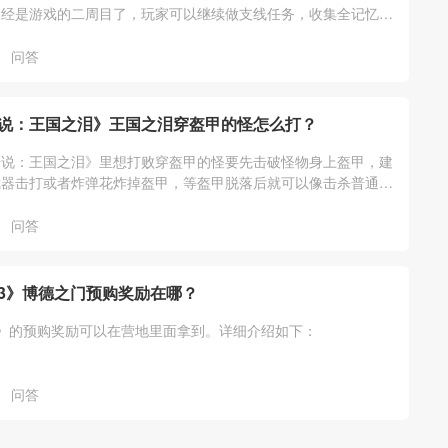
已经是游戏的二周目了，玩家可以继续做支线任务，收集全记忆、
通祠堂、装备等其它游戏内容。
问答
说：王国之泪》王国之泪穿盔甲的怪怎么打？
传说：王国之泪》里想打败穿盔甲的怪要先击破怪物身上盔甲，建
武器击打或者炸弹花炸掉盔甲，等盔甲脱落后就可以像击杀普通怪
他。详细介绍如下：
问答
3》博德之门预购奖励在哪？
》的预购奖励可以在营地里面拿到。详细介绍如下：
问答