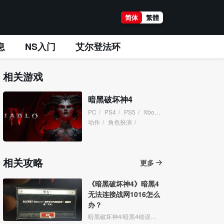
简体
繁體
息
NS入门
艾尔登法环
相关游戏
暗黑破坏神4
PC
/
PS4
/
PS5
/
XboxOne
/
XboxSeries
/
动作
/
角色扮演
/
相关攻略
更多
《暗黑破坏神4》暗黑4
无法连接战网1016怎么
办？
暗黑破坏神4/暗黑4错误代码1016最新解决方法：