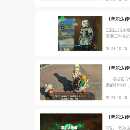
《塞尔达传
王国之泪龙
套要三种龙的
攻药，雷龙角
2024-10-19
《塞尔达传
1、根据官方
区的利特村，
神殿，跟着
2024-10-19
《塞尔达传
可以，塞尔达