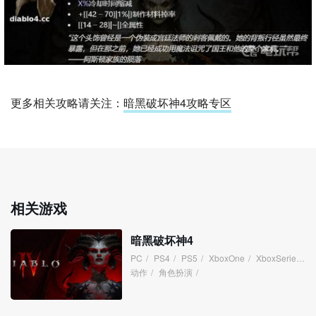
更多相关攻略请关注：
暗黑破坏神4攻略专区
相关游戏
暗黑破坏神4
PC
/
PS4
/
PS5
/
XboxOne
/
XboxSeries
/
动作
/
角色扮演
/