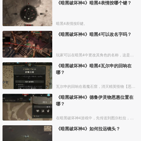
《暗黑破坏神4》暗黑4表情按哪个键？
暗黑4表情按E键。
《暗黑破坏神4》暗黑4可以改名字吗？
玩家可以在暗黑4中更改其角色的名称，这是一个简单的过程，可以通过游戏内的选项菜单完成，改成自己喜欢的名字就可以。修改流程如下：
《暗黑破坏神4》暗黑4瓦尔申的回响在
哪？
瓦尔申的回响在着魔石窟，消灭精英怪物【恶念腐化】后还能继续深入关卡。在前方的血泉处开门进入关底，使用瓦尔申召唤器，召唤并消灭瓦尔申的回响。
《暗黑破坏神4》德鲁伊灵物恩惠位置在
哪？
在暗黑破坏神4游戏中，先传送到图尔杜拉，然后同祭坛交互，献上贡品就可以解锁，具体如下：
《暗黑破坏神4》如何拉远镜头？