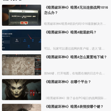
《暗黑破坏神4》暗黑4无法连接战网1016
怎么办？
暗黑破坏神4/暗黑4错误代码1016最新解决方法：
《暗黑破坏神4》暗黑4能退款吗？
可以。玩家可以通过战网的客户端，进入“退费”的选项，针对游戏进行退款。但是根据一般的退款原则，购买后短时间内无下载可以退​。
《暗黑破坏神4》暗黑4怎么重置地下城？
按tab键，打开地图，在地图右侧的日志中点击最下方的重置地下城按钮。
《暗黑破坏神4》在哪个平台？
《暗黑破坏神4》除了会在PC端口的战网国际服上线外，还在PS4、PS5、Xbox Series X/S、Xbox One平台上线，也就是说玩家可以随意选择合适的平台入手《暗黑破坏神
《暗黑破坏神4》暗黑4表情按哪个键？