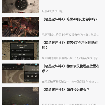
暗黑4表情按E键。
《暗黑破坏神4》暗黑4可以改名字吗？
玩家可以在暗黑4中更改其角色的名称，这是一个简单的过程，可以通过游戏内的选项菜单完成，改成自己喜欢的名字就可以。修改流程如下：
《暗黑破坏神4》暗黑4瓦尔申的回响在
哪？
瓦尔申的回响在着魔石窟，消灭精英怪物【恶念腐化】后还能继续深入关卡。在前方的血泉处开门进入关底，使用瓦尔申召唤器，召唤并消灭瓦尔申的回响。
《暗黑破坏神4》德鲁伊灵物恩惠位置在
哪？
在暗黑破坏神4游戏中，先传送到图尔杜拉，然后同祭坛交互，献上贡品就可以解锁，具体如下：
《暗黑破坏神4》如何拉远镜头？
暗黑4视角可以拉高，玩家可以通过按下空格键调整视角高度，也可以在设置中进行自定义设置来调整游戏视角。拉高视角有助于观察更广阔的游戏画面和更好的操作体验。