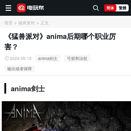
简体
繁體
首页
猛兽派对
正文
《猛兽派对》anima后期哪个职业厉
害？
2024-05-15
anima剑士
弓箭和法杖
输出或者保障
anima剑士