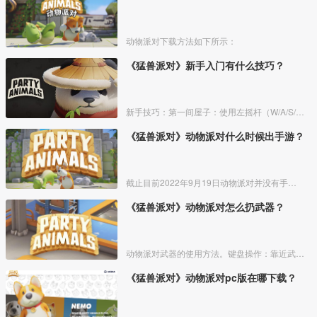
动物派对下载方法如下所示：
《猛兽派对》新手入门有什么技巧？
新手技巧：第一间屋子：使用左摇杆（W/A/S/D）移动，右摇杆（Q/E）拖动视野。第二间屋子：按住LT（左Shift）进行奔跑。第三间屋子：按住LT（左Shift）助跑，在边缘按Y
《猛兽派对》动物派对什么时候出手游？
截止目前2022年9月19日动物派对并没有手游，因为官方支持的操作系统为PC端，若后续上线手游，官方会发布公告。
《猛兽派对》动物派对怎么扔武器？
动物派对武器的使用方法。键盘操作：靠近武器，按住【I】键拾取武器，【双击i键】是丢掉武器，【双击J键】是扔出武器攻击敌人。手柄操作：靠近武器，按住【RT】键位拾取武器，双击【X键】
《猛兽派对》动物派对pc版在哪下载？