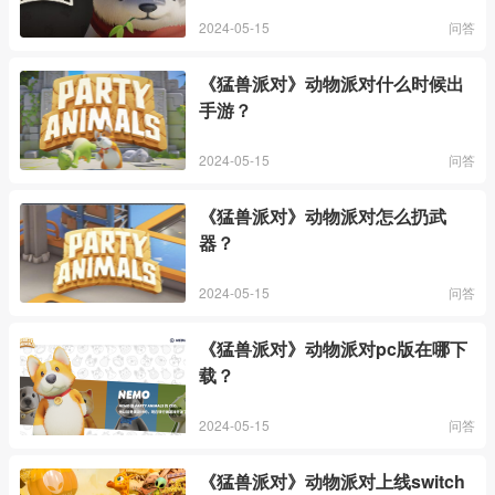
2024-05-15
问答
《猛兽派对》动物派对什么时候出
手游？
2024-05-15
问答
《猛兽派对》动物派对怎么扔武
器？
2024-05-15
问答
《猛兽派对》动物派对pc版在哪下
载？
2024-05-15
问答
《猛兽派对》动物派对上线switch