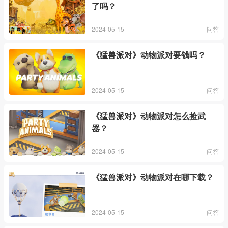
了吗？
2024-05-15
问答
《猛兽派对》动物派对要钱吗？
2024-05-15
问答
《猛兽派对》动物派对怎么捡武
器？
2024-05-15
问答
《猛兽派对》动物派对在哪下载？
2024-05-15
问答