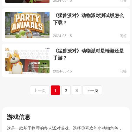
2024-05-15
问答
《猛兽派对》动物派对测试版怎么
下载？
2024-05-15
问答
《猛兽派对》动物派对是端游还是
手游？
2024-05-15
问答
上一页
1
2
3
下一页
游戏信息
这是一款基于物理的多人派对游戏。选择你喜欢的小动物角色，