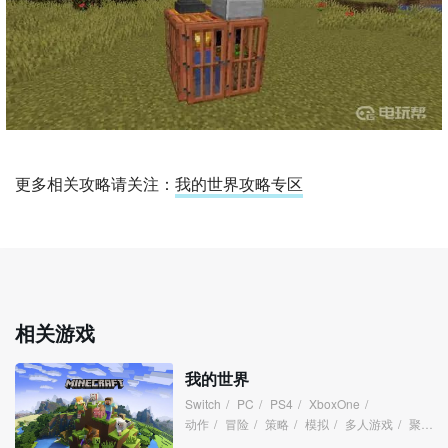
更多相关攻略请关注：
我的世界攻略专区
相关游戏
我的世界
Switch
/
PC
/
PS4
/
XboxOne
/
动作
/
冒险
/
策略
/
模拟
/
多人游戏
/
聚会
/