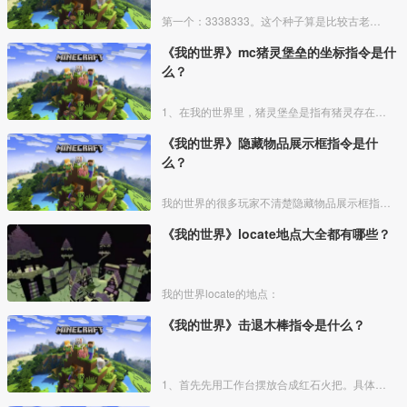
第一个：3338333。这个种子算是比较古老了，相信许多玩家都去过，去过的玩家都知道，进入种子后，会出生在一个矿洞附近，然后你向前走一会儿，就能看到一个大村庄，这个村庄坐落于山脚之
《我的世界》mc猪灵堡垒的坐标指令是什
么？
1、在我的世界里，猪灵堡垒是指有猪灵存在的堡垒遗迹。猪灵是一种自然生成于下界的敌对生物，常见于堡垒遗迹。堡垒遗迹则是一种少见的城堡状结构，可生成于下界中除玄武岩三角洲外的所有生物群
《我的世界》隐藏物品展示框指令是什
么？
我的世界的很多玩家不清楚隐藏物品展示框指令，其实很简单的，下面由我来给大家介绍我的世界中隐藏物品展示框指令，希望可以帮助到大家。
《我的世界》locate地点大全都有哪些？
我的世界locate的地点：
《我的世界》击退木棒指令是什么？
1、首先先用工作台摆放合成红石火把。具体方法如下图所示：