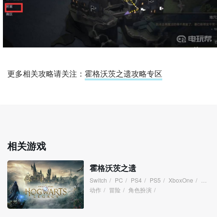
更多相关攻略请关注：
霍格沃茨之遗攻略专区
相关游戏
霍格沃茨之遗
Switch
/
PC
/
PS4
/
PS5
/
XboxOne
/
XboxS
动作
/
冒险
/
角色扮演
/