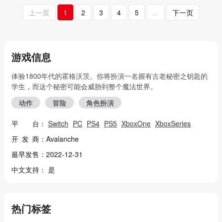
上一页
1
2
3
4
5
...
下一页
游戏信息
体验1800年代的霍格沃茨。你将扮演一名握有古老秘密之钥匙的
学生，而这个秘密可能会威胁到整个魔法世界。
动作
冒险
角色扮演
平 台：
Switch
PC
PS4
PS5
XboxOne
XboxSeries
开 发 商：Avalanche
最早发售：2022-12-31
中文支持： 是
热门标签