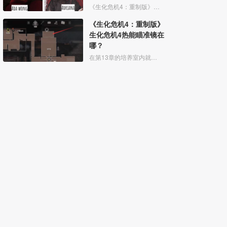
《生化危机4：重制版》里艾达王的脸模是Adriana，除了在重制的《生化4》里担任艾达的脸模，她也在《生化危机2：重制版》里担任了艾达的脸模，Adriana就职于东京的一家模特机构
《生化危机4：重制版》
生化危机4热能瞄准镜在
哪？
在第13章的培养室内就可以获得生物传感镜，即热能瞄准镜。