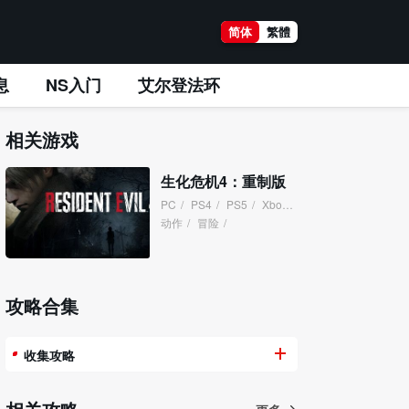
简体
繁體
息
NS入门
艾尔登法环
相关游戏
生化危机4：重制版
PC
/
PS4
/
PS5
/
XboxSeries
/
动作
/
冒险
/
攻略合集
收集攻略