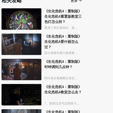
相关攻略
更多
《生化危机4：重制版》
生化危机4重置版教堂三
色灯怎么转？
教堂三色灯旋转红、蓝、绿3个按钮，使转盘呈现出图案即可。
《生化危机4：重制版》
生化危机4爱什丽怎么
过？
第九章操作爱什丽需要拿到萨拉扎家族徽记即可救出里昂。
《生化危机4：重制版》
时钟调到几点钟？
阿什莉从电梯爬出来后，从存档点旁书架往里走，桌上拿到文件【潦草的字条】，得知要把钟表的时间调到11:04。
《生化危机4：重制版》
生化危机4教堂怎么去？
1、剧情过后与总部练习，下一步前往寻找教堂钥匙。
《生化危机4：重制版》