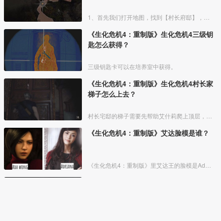
1、首先我们打开地图，找到【村长府邸】，来到下图位置。
《生化危机4：重制版》生化危机4三级钥
匙怎么获得？
三级钥匙卡可以在培养室中获得。
《生化危机4：重制版》生化危机4村长家
梯子怎么上去？
村长宅邸的梯子需要先帮助艾什莉爬上顶层，然后艾什莉放下梯子即可上去。
《生化危机4：重制版》艾达脸模是谁？
《生化危机4：重制版》里艾达王的脸模是Adriana，除了在重制的《生化4》里担任艾达的脸模，她也在《生化危机2：重制版》里担任了艾达的脸模，Adriana就职于东京的一家模特机构
《生化危机4：重制版》生化危机4热能瞄
准镜在哪？
在第13章的培养室内就可以获得生物传感镜，即热能瞄准镜。