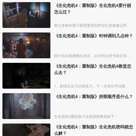
《生化危机4：重制版》生化危机4爱什丽
怎么过？
第九章操作爱什丽需要拿到萨拉扎家族徽记即可救出里昂。
《生化危机4：重制版》时钟调到几点钟？
阿什莉从电梯爬出来后，从存档点旁书架往里走，桌上拿到文件【潦草的字条】，得知要把钟表的时间调到11:04。
《生化危机4：重制版》生化危机4教堂怎
么去？
1、剧情过后与总部练习，下一步前往寻找教堂钥匙。
《生化危机4：重制版》拼图顺序是什么？
生化危机4重制版六边形拼图教程如下：
《生化危机4：重制版》生化危机密码锁怎
么解？