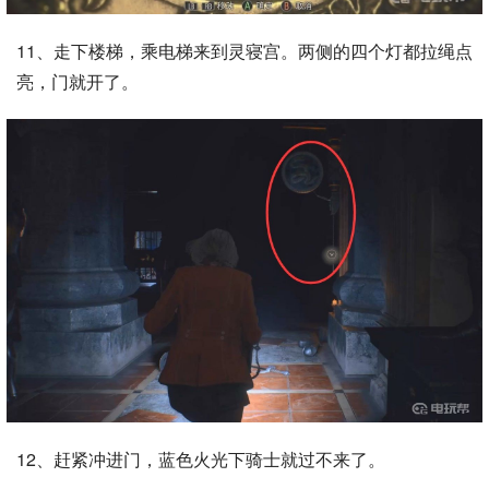
11、走下楼梯，乘电梯来到灵寝宫。两侧的四个灯都拉绳点
亮，门就开了。
12、赶紧冲进门，蓝色火光下骑士就过不来了。