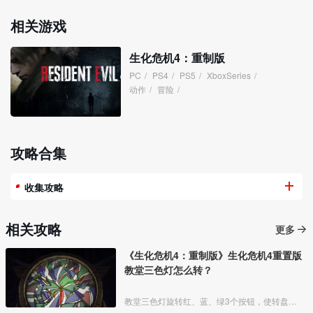
相关游戏
生化危机4：重制版
PC
/
PS4
/
PS5
/
XboxSeries
/
动作
/
冒险
/
攻略合集
收集攻略
相关攻略
更多
《生化危机4：重制版》生化危机4重置版
教堂三色灯怎么转？
教堂三色灯旋转红、蓝、绿3个按钮，使转盘呈现出图案即可。