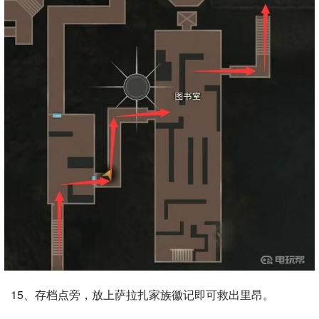
15、存档点旁，放上萨拉扎家族徽记即可救出里昂。