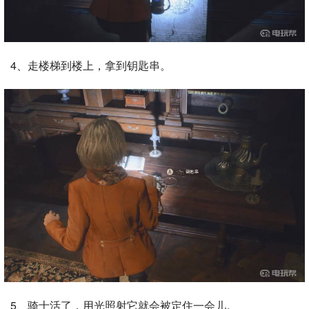
4、走楼梯到楼上，拿到钥匙串。
5、骑士活了，用光照射它就会被定住一会儿。