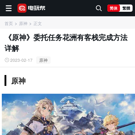
简体
繁體
首页
原神
正文
《原神》委托任务花洲有客栈完成方法
详解
2023-02-17
原神
原神