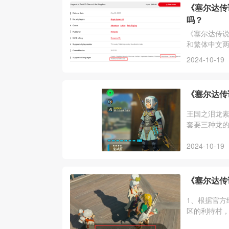
《塞尔达传
吗？
《塞尔达传
和繁体中文
戏内容都是
2024-10-19
《塞尔达传
王国之泪龙
套要三种龙的
攻药，雷龙角
2024-10-19
《塞尔达传
1、根据官方
区的利特村，
神殿，跟着