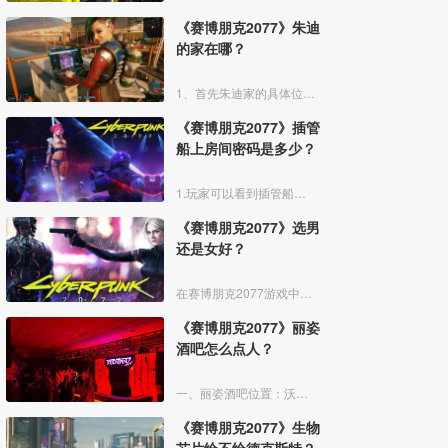
《赛博朋克2077》朱迪
的家在哪？
1、首先朱迪家的具体位置，就在沃森区-歌舞伎的宪章街传送点旁边，如下图所示，传送过去。
《赛博朋克2077》插管
船上房间密码是多少？
1.玩家可以看到插管船上房间有个密码锁，这个门可以直接用黑进去，按F打开。
《赛博朋克2077》选男
还是女好？
在赛博朋克2077游戏中玩家作为主角可以选择性别，有的人认为男好，也有人喜欢女，到底男好还是女好呢。下面我给大家整理了赛博朋克2077性别选择攻略：
《赛博朋克2077》丽姿
酒吧怎么点人？
一、丽姿酒吧位置：沃森-歌舞伎区
《赛博朋克2077》生物