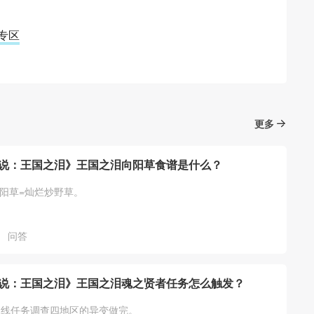
略专区
更多
说：王国之泪》王国之泪向阳草食谱是什么？
向阳草=灿烂炒野草。
问答
说：王国之泪》王国之泪魂之贤者任务怎么触发？
主线任务调查四地区的异变做完。