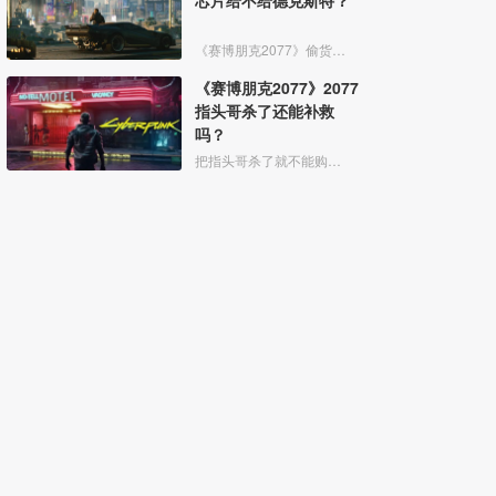
芯片给不给德克斯特？
《赛博朋克2077》偷货任务中拿到relic芯片后给不给德克斯特都是一样的，只是选择后说的一句话会不同，最后德克斯特都会让手下偷袭V。选择告诉他芯片位置，德克斯特会说他很担心这个，
《赛博朋克2077》2077
指头哥杀了还能补救
吗？
把指头哥杀了就不能购买义体了，全市唯一的腿部紫色义体在他这，但是还能补救，补救方法：