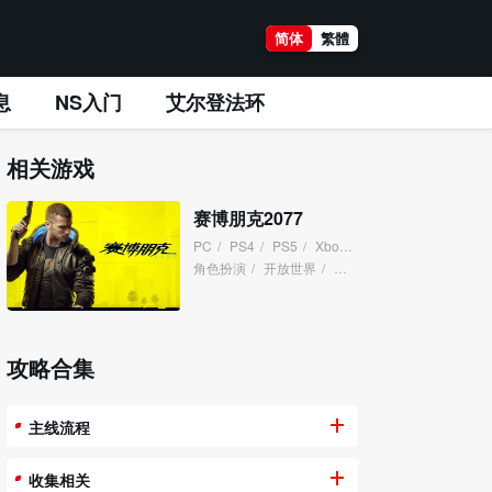
简体
繁體
息
NS入门
艾尔登法环
相关游戏
赛博朋克2077
PC
/
PS4
/
PS5
/
XboxOne
/
XboxSeries
/
角色扮演
/
开放世界
/
赛博朋克
/
攻略合集
主线流程
收集相关