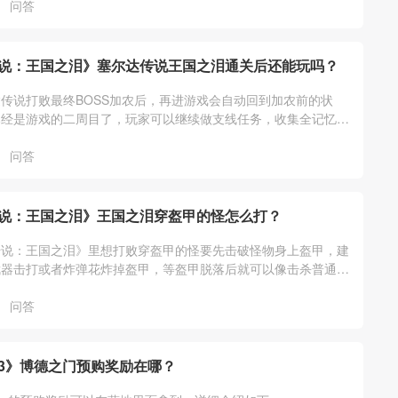
问答
说：王国之泪》塞尔达传说王国之泪通关后还能玩吗？
传说打败最终BOSS加农后，再进游戏会自动回到加农前的状
已经是游戏的二周目了，玩家可以继续做支线任务，收集全记忆、
通祠堂、装备等其它游戏内容。
问答
说：王国之泪》王国之泪穿盔甲的怪怎么打？
传说：王国之泪》里想打败穿盔甲的怪要先击破怪物身上盔甲，建
武器击打或者炸弹花炸掉盔甲，等盔甲脱落后就可以像击杀普通怪
他。详细介绍如下：
问答
3》博德之门预购奖励在哪？