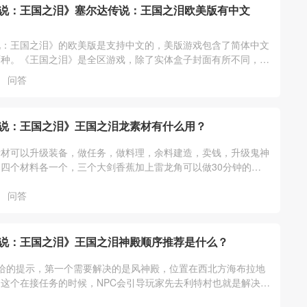
说：王国之泪》塞尔达传说：王国之泪欧美版有中文
说：王国之泪》的欧美版是支持中文的，美版游戏包含了简体中文
两种。《王国之泪》是全区游戏，除了实体盒子封面有所不同，游
一样的，任意版本都支持中文。
问答
说：王国之泪》王国之泪龙素材有什么用？
素材可以升级装备，做任务，做料理，余料建造，卖钱，升级鬼神
四个材料各一个，三个大剑香蕉加上雷龙角可以做30分钟的三
一个卖300，龙的爪子可以去三个
问答
说：王国之泪》王国之泪神殿顺序推荐是什么？
给的提示，第一个需要解决的是风神殿，位置在西北方海布拉地
这个在接任务的时候，NPC会引导玩家先去利特村也就是解决风
她们说的走就可以。