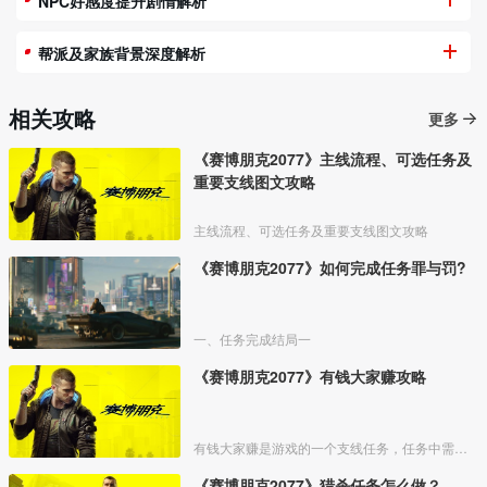
NPC好感度提升剧情解析
帮派及家族背景深度解析
相关攻略
更多
《赛博朋克2077》主线流程、可选任务及
重要支线图文攻略
主线流程、可选任务及重要支线图文攻略
《赛博朋克2077》如何完成任务罪与罚?
一、任务完成结局一
《赛博朋克2077》有钱大家赚攻略
有钱大家赚是游戏的一个支线任务，任务中需要和npc柯克一起在黑帮手下夺取强尼的武侍夹克，下面给大家带来任务的详细攻略。
《赛博朋克2077》猎杀任务怎么做？