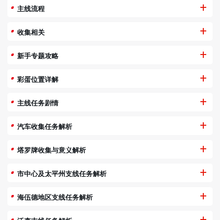
主线流程
收集相关
新手专题攻略
彩蛋位置详解
主线任务剧情
汽车收集任务解析
塔罗牌收集与意义解析
市中心及太平州支线任务解析
海伍德地区支线任务解析