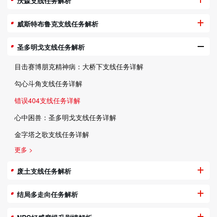
沃森支线任务解析
威斯特布鲁克支线任务解析
圣多明戈支线任务解析
目击赛博朋克精神病：大桥下支线任务详解
勾心斗角支线任务详解
错误404支线任务详解
心中困兽：圣多明戈支线任务详解
金字塔之歌支线任务详解
更多 >
废土支线任务解析
结局多走向任务解析