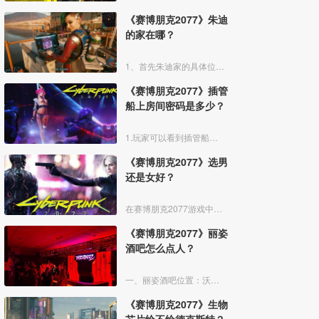
《赛博朋克2077》朱迪
的家在哪？
1、首先朱迪家的具体位置，就在沃森区-歌舞伎的宪章街传送点旁边，如下图所示，传送过去。
《赛博朋克2077》插管
船上房间密码是多少？
1.玩家可以看到插管船上房间有个密码锁，这个门可以直接用黑进去，按F打开。
《赛博朋克2077》选男
还是女好？
在赛博朋克2077游戏中玩家作为主角可以选择性别，有的人认为男好，也有人喜欢女，到底男好还是女好呢。下面我给大家整理了赛博朋克2077性别选择攻略：
《赛博朋克2077》丽姿
酒吧怎么点人？
一、丽姿酒吧位置：沃森-歌舞伎区
《赛博朋克2077》生物