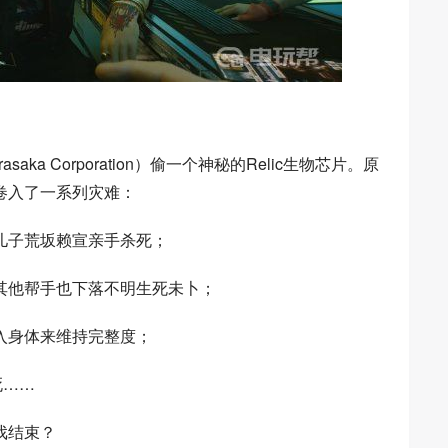
a Corporation）偷一个神秘的Relic生物芯片。原
卷入了一系列灾难：
儿子荒坂赖宣亲手杀死；
其他帮手也下落不明生死未卜；
插入身体来维持完整度；
死……
戏结束？