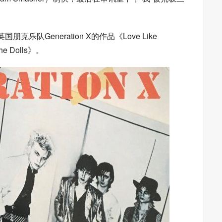
队Generation X的作品《Love Like
e Dolls》。