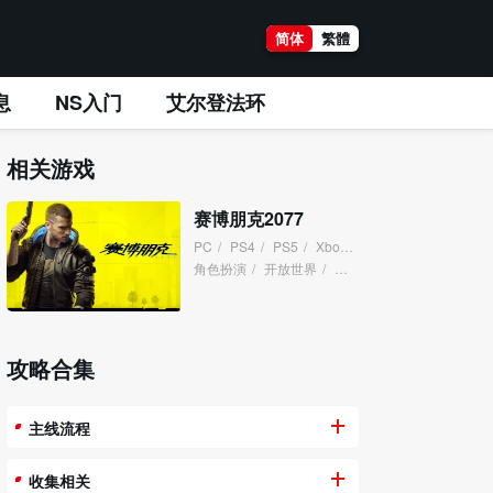
简体
繁體
息
NS入门
艾尔登法环
相关游戏
赛博朋克2077
PC
/
PS4
/
PS5
/
XboxOne
/
XboxSeries
/
角色扮演
/
开放世界
/
赛博朋克
/
攻略合集
主线流程
收集相关