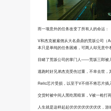
而一项意外的任务改变了所有人的命运：
V和杰克被雇佣从大名鼎鼎的荒坂公司（Arasak
本只是单纯的任务困难，可两人却无意中
目睹了荒坂公司的掌门人——荒坂三郎被
逃跑时好兄弟杰克受伤过重，不幸去世，
Relic芯片受损，以至于V不得不将芯片
交货时被中间人黑吃黑暗算，V被一枪打
人生就是这样起起伏伏伏伏伏伏伏伏，游