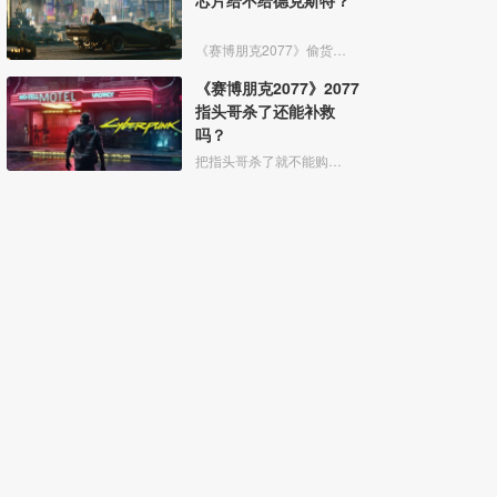
芯片给不给德克斯特？
《赛博朋克2077》偷货任务中拿到relic芯片后给不给德克斯特都是一样的，只是选择后说的一句话会不同，最后德克斯特都会让手下偷袭V。选择告诉他芯片位置，德克斯特会说他很担心这个，
《赛博朋克2077》2077
指头哥杀了还能补救
吗？
把指头哥杀了就不能购买义体了，全市唯一的腿部紫色义体在他这，但是还能补救，补救方法：