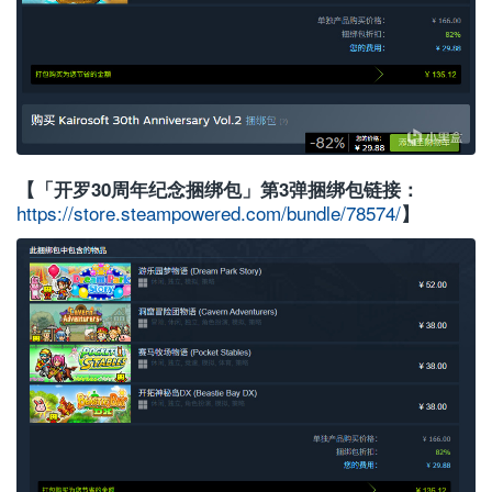
【「开罗30周年纪念捆绑包」第3弹捆绑包链接：
https://store.steampowered.com/bundle/78574/
】