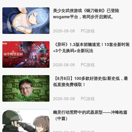
美少女武侠游戏《铜刀银剑》已登陆
wogame平台，将同步开启测试。
2026-08-08
PC游戏
《异环》1.3版本前瞻速览！13套全新时装
+3个兑换码+全新玩法
2026-08-08
PC游戏
【8月8日】100多款好游史低/新史低，最
低直接免费领取！
2026-08-08
PC游戏
幽灵行动荒野中的武器原型——冲锋枪篇
（中篇）