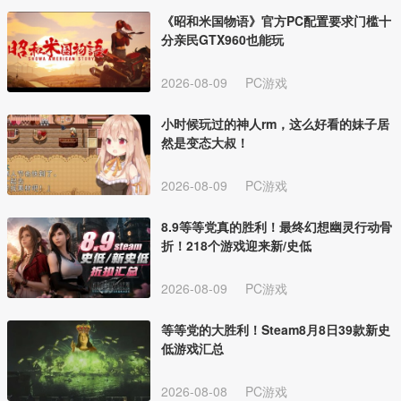
《昭和米国物语》官方PC配置要求门槛十
分亲民GTX960也能玩
2026-08-09
PC游戏
小时候玩过的神人rm，这么好看的妹子居
然是变态大叔！
2026-08-09
PC游戏
8.9等等党真的胜利！最终幻想幽灵行动骨
折！218个游戏迎来新/史低
2026-08-09
PC游戏
等等党的大胜利！Steam8月8日39款新史
低游戏汇总
2026-08-08
PC游戏