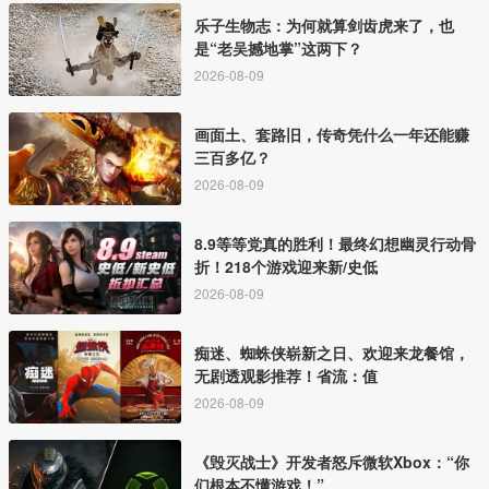
乐子生物志：为何就算剑齿虎来了，也
是“老吴撼地掌”这两下？
2026-08-09
画面土、套路旧，传奇凭什么一年还能赚
三百多亿？
2026-08-09
8.9等等党真的胜利！最终幻想幽灵行动骨
折！218个游戏迎来新/史低
2026-08-09
痴迷、蜘蛛侠崭新之日、欢迎来龙餐馆，
无剧透观影推荐！省流：值
2026-08-09
《毁灭战士》开发者怒斥微软Xbox：“你
们根本不懂游戏！”