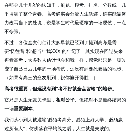
在那会儿十几岁的认知里，刷题、模考、排名、分数线，几
乎填满了整个青春。高考确实会分流人生轨迹，确实能靠努
力改写当下的处境，说是学生时代最硬核的一场硬仗，一点
不夸张。
不过，各位盒友们估计大多早就已经到了提到高考是需
要“忆往昔”和“想当年我XXX”的年纪了，其实现在回过头来
再看高考，大多数人估计也会和我一样，感觉那只是一场改
变了自己日后几年的一场考试，远没有到要死要活的地步。
（如果有高三的盒友刷到，祝你旗开得胜！）
高考很重要，但远没有到“考不好就全盘皆输”的地步。
它只是人生无数关卡里，
相对公平
、但绝对不是最终结局的
一场
重要副本
。
我们从小到大被灌输“必须考高分、必须上好大学、必须赢
过所有人”，仿佛落在平均线之后，人生就是失败的。