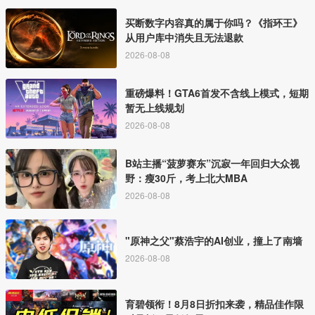
买断数字内容真的属于你吗？《指环王》
从用户库中消失且无法退款
2026-08-08
重磅爆料！GTA6首发不含线上模式，短期
暂无上线规划
2026-08-08
B站主播“菠萝赛东”沉寂一年回归大众视
野：瘦30斤，考上北大MBA
2026-08-08
"原神之父"蔡浩宇的AI创业，撞上了南墙
2026-08-08
育碧领衔！8月8日折扣来袭，精品佳作限