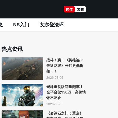
简体
繁體
息
NS入门
艾尔登法环
热点资讯
战斗！爽！《英雄连3:
最终防线》开启史低折
扣！！
2026-08-05
光环重制版销量翻车！
全平台仅150万，高价情
怀不吃香
2026-08-05
《命运石之门：重启》