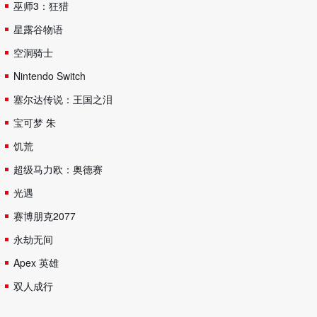
巫师3：狂猎
星露谷物语
空洞骑士
Nintendo Switch
塞尔达传说：王国之泪
宝可梦 朱
饥荒
超级马力欧：奥德赛
光遇
赛博朋克2077
永劫无间
Apex 英雄
双人成行