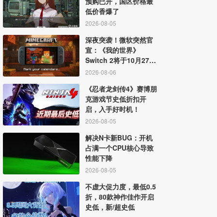
预购已开，国区价格最
低价香爆了
2026-08-05
深夜突袭！微软突然官
宣：《我的世界》
Switch 2将于10月27日
发售
2026-08-06
《忍者龙剑传4》赛博朋
克游戏节史低折扣开
启，入手好时机！
2026-08-05
解决N卡新BUG：开机
占满一个CPU核心导致
性能下降
2026-08-05
不虚大促力度，最低0.5
折，80款神作佳作开启
史低，新/超史低