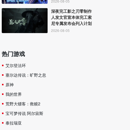
2026-08-05
深夜完工影之刃零制作
人发文官宣本体完工索
尼专属发布会列入计划
2026-08-05
热门游戏
艾尔登法环
塞尔达传说：旷野之息
原神
我的世界
荒野大镖客：救赎2
宝可梦传说 阿尔宙斯
泰拉瑞亚