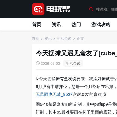
首页
资讯
热门
游戏攻略
首页
资讯
生活杂谈
正文
今天摆摊又遇见盒友了[cube
2026-06-03
生活杂谈
lz今天去摆摊有盒友说要来
，我摆好摊就告
6月没有申请摊位，想肝一个月然后在出摊
无风雨也无晴_9527
谢谢盒友的喜欢哦
图5-10都是盒友们的定制，其中p8和p9
订制
，其中p5最难要画在杯子里面的底部