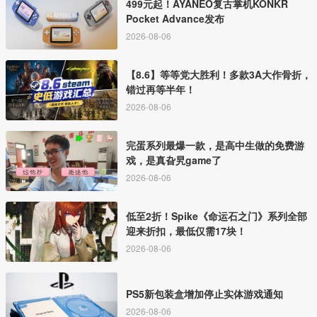
499元起！AYANEO复古掌机KONKR
Pocket Advance发布
2026-08-06
【8.6】等等党大胜利！多款3A大作骨折，
错过再等半年！
2026-08-06
完蛋系列最爆一款，是高中生做的免费游
戏，是真旮旯game了
2026-08-06
低至2折！Spike《命运石之门》系列全部
迎来折扣，最低仅需17块！
2026-08-06
PS5新包装盒增加停止实体游戏通知
2026-08-06