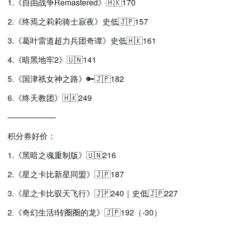
1.《自由战争Remastered》🇭🇰170
2.《终焉之莉莉骑士寂夜》史低🇯🇵157
3.《葛叶雷道超力兵团奇谭》史低🇭🇰161
4.《暗黑地牢2》🇺🇳141
5.《国津祇女神之路》🔑🇯🇵182
6.《终天教团》🇭🇰249
——————
积分券好价：
1.《黑暗之魂重制版》🇺🇳216
2.《星之卡比新星同盟》🇯🇵187
3.《星之卡比驭天飞行》🇯🇵240｜史低🇯🇵227
2.《奇幻生活i转圈圈的龙》🇯🇵192（-30）