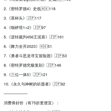
2.《密特罗德4》史低🇭🇰118
3.《茶杯头》🇯🇵117
4.《啪砰塔1+2》🇯🇵97
5.《逆转裁判456王泥喜》🇯🇵161
6.《舞力全开2023》🇭🇰51
7.《勇者斗恶龙寻宝冒险团》🇯🇵53
8.《密特罗德究极复刻》🇯🇵146
9.《三位一体5》🇯🇵121
10.《永久与神树的祈愿者》🇯🇵92
——————
消费券好价（有75折更便宜）：