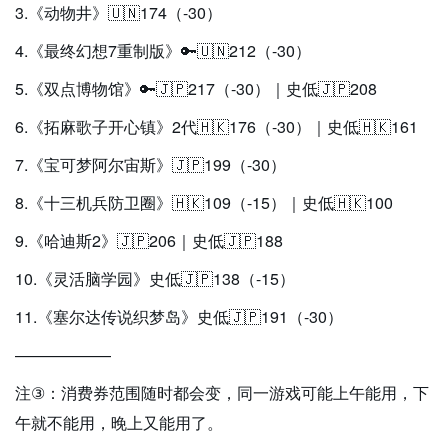
3.《动物井》🇺🇳174（-30）
4.《最终幻想7重制版》🔑🇺🇳212（-30）
5.《双点博物馆》🔑🇯🇵217（-30）｜史低🇯🇵208
6.《拓麻歌子开心镇》2代🇭🇰176（-30）｜史低🇭🇰161
7.《宝可梦阿尔宙斯》🇯🇵199（-30）
8.《十三机兵防卫圈》🇭🇰109（-15）｜史低🇭🇰100
9.《哈迪斯2》🇯🇵206｜史低🇯🇵188
10.《灵活脑学园》史低🇯🇵138（-15）
11.《塞尔达传说织梦岛》史低🇯🇵191（-30）
——————
注③：消费券范围随时都会变，同一游戏可能上午能用，下
午就不能用，晚上又能用了。