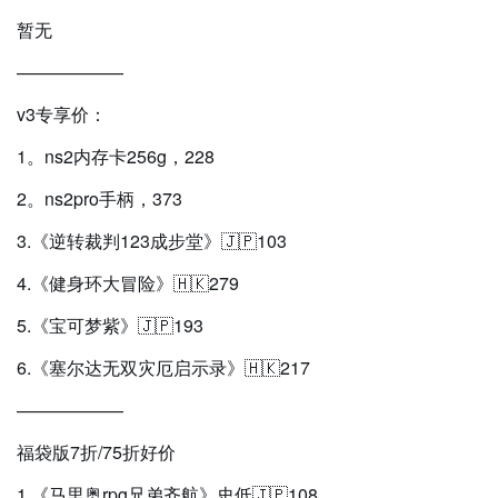
暂无
——————
v3专享价：
1。ns2内存卡256g，228
2。ns2pro手柄，373
3.《逆转裁判123成步堂》🇯🇵103
4.《健身环大冒险》🇭🇰279
5.《宝可梦紫》🇯🇵193
6.《塞尔达无双灾厄启示录》🇭🇰217
——————
福袋版7折/75折好价
1.《马里奥rpg兄弟齐航》史低🇯🇵108