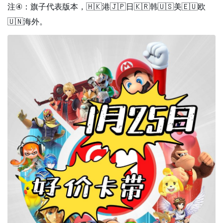
注④：旗子代表版本，🇭🇰港🇯🇵日🇰🇷韩🇺🇸美🇪🇺欧
🇺🇳海外。