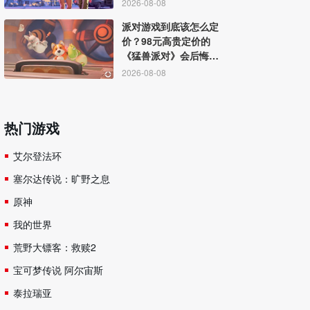
2026-08-08
派对游戏到底该怎么定
价？98元高贵定价的
《猛兽派对》会后悔
吗？
2026-08-08
热门游戏
艾尔登法环
塞尔达传说：旷野之息
原神
我的世界
荒野大镖客：救赎2
宝可梦传说 阿尔宙斯
泰拉瑞亚