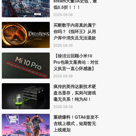
steam大量3A史低，最
低0.5折！！！
2026-08-08
买断数字内容真的属于
你吗？《指环王》从用
户库中消失且无法退款
2026-08-08
【徐洁云回顾小米10
Pro包装文案舆论：对仗
义执言一直心怀感激】
2026-08-08
疯传的英伟达新技术硬
盘当显存，实则与游戏
毫无关系！纯为AI！
2026-08-08
重磅爆料！GTA6首发不
含线上模式，短期暂无
上线规划