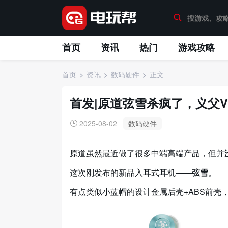
首页
资讯
热门
游戏攻略
首页
资讯
数码硬件
正文
首发|原道弦雪杀疯了，义父
2025-08-02
数码硬件
原道虽然最近做了很多中端高端产品，但并
这次刚发布的新品入耳式耳机——
弦雪
。
有点类似小蓝帽的设计金属后壳+ABS前壳