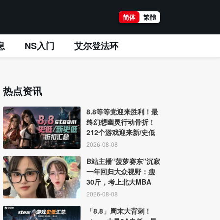
简体
繁體
息
NS入门
艾尔登法环
热点资讯
8.8等等党迎来胜利！最
终幻想幽灵行动骨折！
212个游戏迎来新/史低
2026-08-08
B站主播“菠萝赛东”沉寂
一年回归大众视野：瘦
30斤，考上北大MBA
2026-08-08
「8.8」周末大背刺！