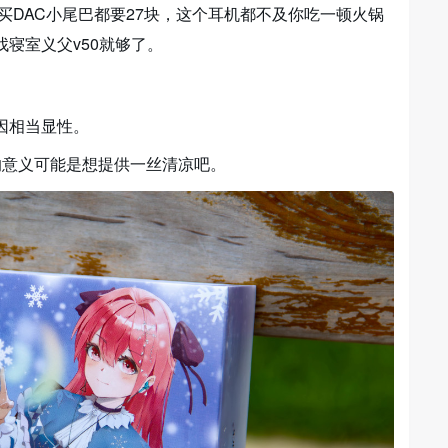
买DAC小尾巴都要27块，这个耳机都不及你吃一顿火锅
找寝室义父v50就够了。
因相当显性。
的意义可能是想提供一丝清凉吧。