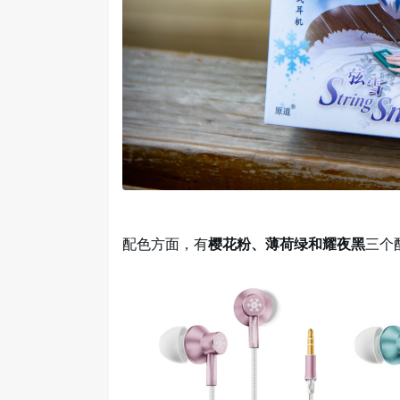
配色方面，有
樱花粉、薄荷绿和耀夜黑
三个