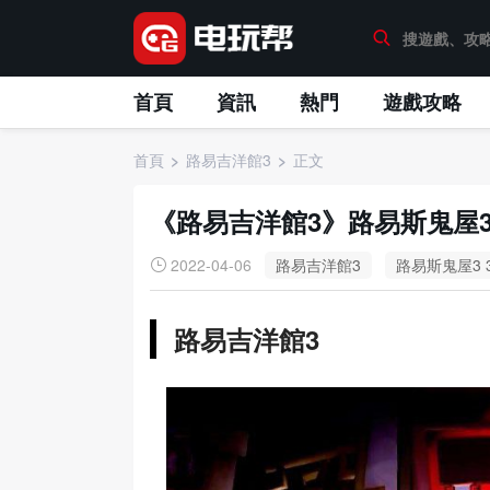
首頁
資訊
熱門
遊戲攻略
首頁
路易吉洋館3
正文
《路易吉洋館3》路易斯鬼屋3
2022-04-06
路易吉洋館3
路易斯鬼屋3 
路易吉洋館3