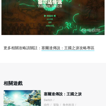
更多相關攻略請關註：
塞爾達傳說：王國之淚攻略專區
相關遊戲
塞爾達傳說：王國之淚
Switch
/
动作
/
冒险
/
角色扮演
/