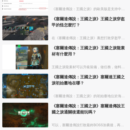
《塞爾達傳說：王國之淚》的歐美版是支持中文的，美版遊戲包含了簡體中文和繁體中文兩種。《王國之淚》是全區遊戲，除了實體盒子封面有所不同，遊戲內容都是一樣的，任意版本都支持中文。
《塞爾達傳說：王國之淚》王國之淚穿盔
甲的怪怎麼打？
在《塞爾達傳說：王國之淚》裏想打敗穿盔甲的怪要先擊破怪物身上盔甲，建議使用鈍器武器擊打或者炸彈花炸掉盔甲，等盔甲脫落後就可以像擊殺普通怪物一樣打倒他。詳細介紹如下：
《塞爾達傳說：王國之淚》王國之淚龍素
材有什麼用？
王國之淚龍素材可以升級裝備，做任務，做料理，餘料建造，賣錢，升級鬼神套要三種龍的四個材料各一個，三個大劍香蕉加上雷龍角可以做30分鐘的三攻藥，雷龍角一個賣300，龍的爪子可以去三個
《塞爾達傳說：王國之淚》塞爾達王國之
淚初始臺地在哪？
《塞爾達傳說：王國之淚》的初始臺地位於海拉魯平原地區，位於監視堡壘的西南邊。開啓海拉魯平原鳥望塔後就可以點亮初始臺地的區域地圖。
《塞爾達傳說：王國之淚》塞爾達傳說王
國之淚通關後還能玩嗎？
可以，塞爾達傳說打敗最終BOSS加農後，再進遊戲會自動回到加農前的狀態，其實就已經是遊戲的二週目了，玩家可以繼續做支線任務，收集全記憶、呀哈哈、全通祠堂、裝備等其它遊戲內容。