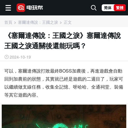
简体
繁體
首頁
塞爾達傳說：王國之淚
正文
《塞爾達傳說：王國之淚》塞爾達傳說
王國之淚通關後還能玩嗎？
2024-10-19
可以，塞爾達傳說打敗最終BOSS加農後，再進遊戲會自動
回到加農前的狀態，其實就已經是遊戲的二週目了，玩家可
以繼續做支線任務，收集全記憶、呀哈哈、全通祠堂、裝備
等其它遊戲內容。