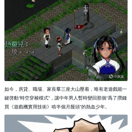
如今，房貸、職場、家長羣三座大山壓着，唯有老遊戲能一
鍵啓動“時空穿梭模式”，讓中年男人暫時變回那個“爲了攢錢
買《遊戲機實用技術》啃半個月饅頭”的熱血少年。