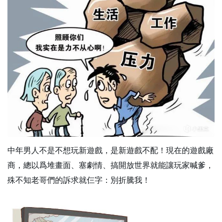
中年男人不是不想玩新遊戲，是新遊戲不配！現在的遊戲廠
商，總以爲堆畫面、塞劇情、搞開放世界就能讓玩家喊爹，
殊不知老哥們的訴求就仨字：別折騰我！