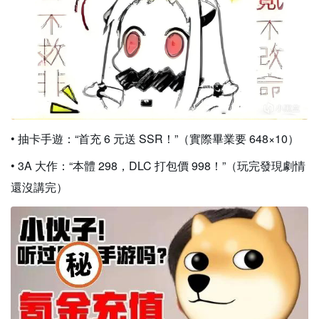
• 抽卡手遊：“首充 6 元送 SSR！”（實際畢業要 648×10）
• 3A 大作：“本體 298，DLC 打包價 998！”（玩完發現劇情
還沒講完）