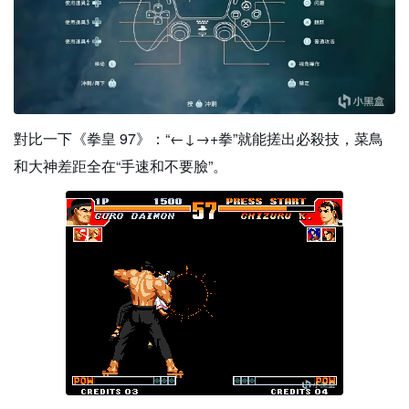
對比一下《拳皇 97》：“←↓→+拳”就能搓出必殺技，菜鳥
和大神差距全在“手速和不要臉”。