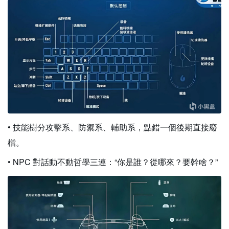
• 技能樹分攻擊系、防禦系、輔助系，點錯一個後期直接廢
檔。
• NPC 對話動不動哲學三連：“你是誰？從哪來？要幹啥？”