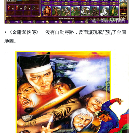
• 《金庸羣俠傳》：沒有自動尋路，反而讓玩家記熟了金庸
地圖。