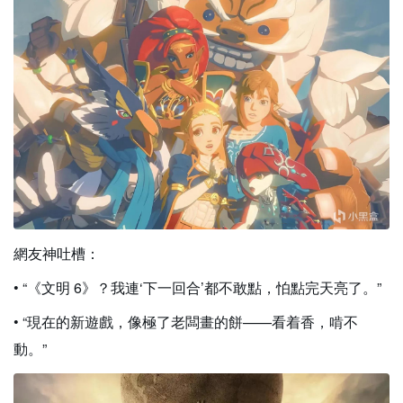
網友神吐槽：
• “《文明 6》？我連‘下一回合’都不敢點，怕點完天亮了。”
• “現在的新遊戲，像極了老闆畫的餅——看着香，啃不
動。”