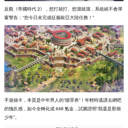
反觀《帝國時代 2》，想打就打、想溜就溜，系統絕不會彈
窗警告：“您今日未完成征服歐亞大陸任務！”
手遊抽卡，本質是中年男人的“贖罪券”！年輕時逃課去網吧
的愧疚感，如今全轉化成 648 氪金，試圖證明“我還是那個
少年”。