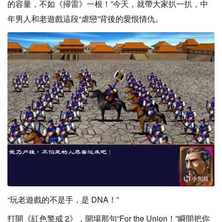
的容量，不如《掃雷》一根！”今天，就帶大家扒一扒，中
年男人和老遊戲這段“虐戀”背後的愛恨情仇。
“玩老遊戲的不是手，是 DNA！”
打開《紅色警戒 2》，開場那句“For the Union！”瞬間把你