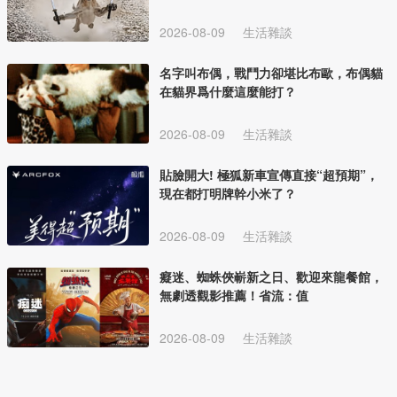
2026-08-09
生活雜談
名字叫布偶，戰鬥力卻堪比布歐，布偶貓
在貓界爲什麼這麼能打？
2026-08-09
生活雜談
貼臉開大! 極狐新車宣傳直接“超預期”，
現在都打明牌幹小米了？
2026-08-09
生活雜談
癡迷、蜘蛛俠嶄新之日、歡迎來龍餐館，
無劇透觀影推薦！省流：值
2026-08-09
生活雜談