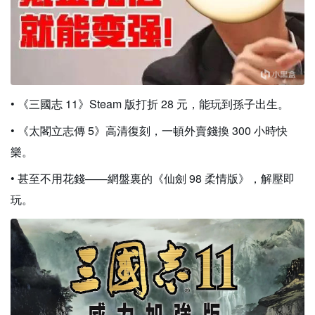
• 《三國志 11》Steam 版打折 28 元，能玩到孫子出生。
• 《太閣立志傳 5》高清復刻，一頓外賣錢換 300 小時快
樂。
• 甚至不用花錢——網盤裏的《仙劍 98 柔情版》，解壓即
玩。