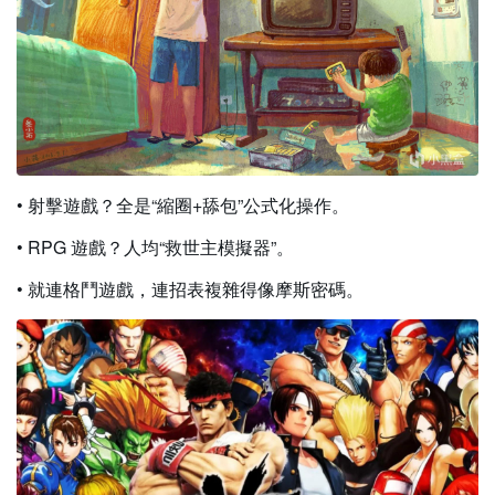
• 射擊遊戲？全是“縮圈+舔包”公式化操作。
• RPG 遊戲？人均“救世主模擬器”。
• 就連格鬥遊戲，連招表複雜得像摩斯密碼。