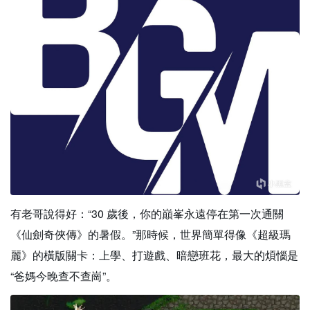
有老哥說得好：“30 歲後，你的巔峯永遠停在第一次通關
《仙劍奇俠傳》的暑假。”那時候，世界簡單得像《超級瑪
麗》的橫版關卡：上學、打遊戲、暗戀班花，最大的煩惱是
“爸媽今晚查不查崗”。