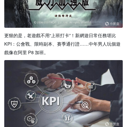
更狠的是，老遊戲不用“上班打卡”！新網遊日常任務堪比
KPI：公會戰、限時副本、賽季通行證……中年男人玩個遊
戲像在阿里 P8 加班。