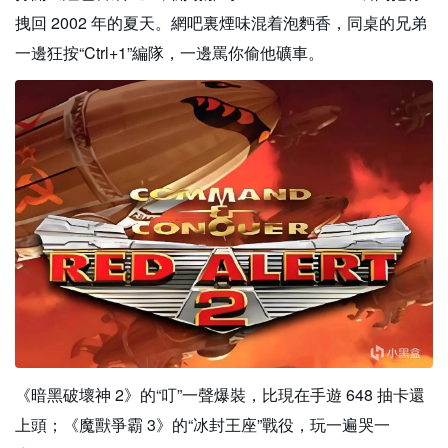
拽回 2002 年的夏天。網吧裏煙味混着泡麪香，同桌的兄弟
一邊狂按“Ctrl+1”編隊，一邊罵你偷他礦車。
《暗黑破壞神 2》的“叮”一聲爆裝，比現在手遊 648 抽卡還
上頭；《魔獸爭霸 3》的“冰封王座”戰役，玩一遍哭一