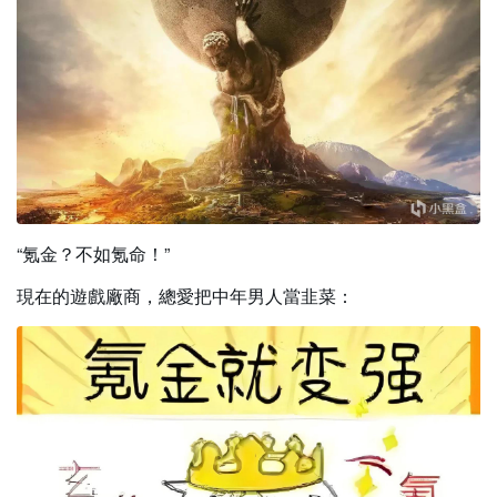
“氪金？不如氪命！”
現在的遊戲廠商，總愛把中年男人當韭菜：