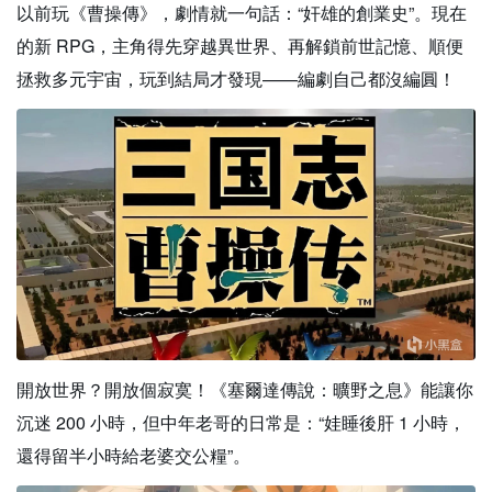
以前玩《曹操傳》，劇情就一句話：“奸雄的創業史”。現在
的新 RPG，主角得先穿越異世界、再解鎖前世記憶、順便
拯救多元宇宙，玩到結局才發現——編劇自己都沒編圓！
開放世界？開放個寂寞！《塞爾達傳說：曠野之息》能讓你
沉迷 200 小時，但中年老哥的日常是：“娃睡後肝 1 小時，
還得留半小時給老婆交公糧”。