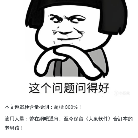
本文遊戲梗含量檢測：超標 300%！
適用人羣：曾在網吧通宵、至今保留《大衆軟件》合訂本的
老男孩！