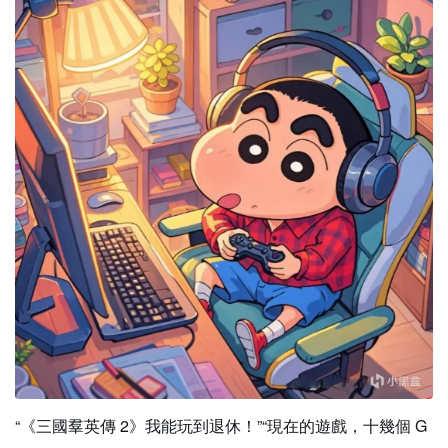
“《三國羣英傳 2》我能玩到退休！”“現在的遊戲，十幾個 G