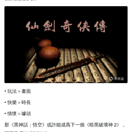
• 玩法＞畫面
• 快樂＞時長
• 情懷＞噱頭
那《黑神話：悟空》或許能成爲下一個《暗黑破壞神 2》，