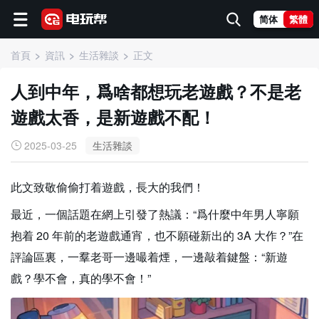
简体
繁體
首頁
資訊
生活雜談
正文
人到中年，爲啥都想玩老遊戲？不是老
遊戲太香，是新遊戲不配！
2025-03-25
生活雜談
此文致敬偷偷打着遊戲，長大的我們！
最近，一個話題在網上引發了熱議：“爲什麼中年男人寧願
抱着 20 年前的老遊戲通宵，也不願碰新出的 3A 大作？”在
評論區裏，一羣老哥一邊嘬着煙，一邊敲着鍵盤：“新遊
戲？學不會，真的學不會！”