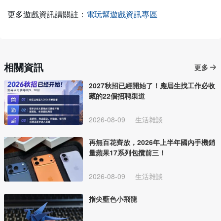
更多遊戲資訊請關註：
電玩幫遊戲資訊專區
相關資訊
更多
2027秋招已經開始了！應屆生找工作必收
藏的22個招聘渠道
2026-08-09
生活雜談
再無百花齊放，2026年上半年國內手機銷
量蘋果17系列包攬前三！
2026-08-09
生活雜談
指尖藍色小飛龍