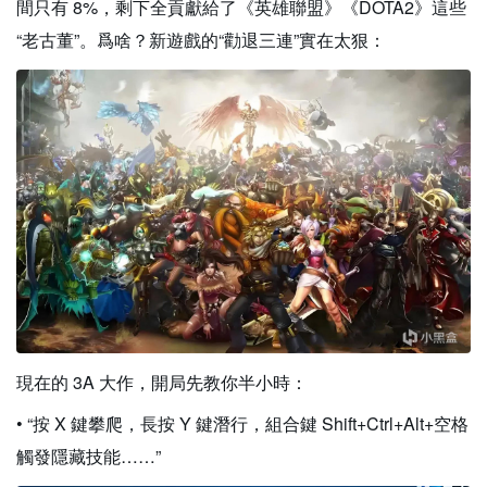
間只有 8%，剩下全貢獻給了《英雄聯盟》《DOTA2》這些
“老古董”。爲啥？新遊戲的“勸退三連”實在太狠：
現在的 3A 大作，開局先教你半小時：
• “按 X 鍵攀爬，長按 Y 鍵潛行，組合鍵 Shift+Ctrl+Alt+空格
觸發隱藏技能……”