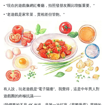
• “現在的遊戲像網紅餐廳，拍照發朋友圈比喫飯重要。”
• “老遊戲是家常菜，賣相差但管飽。”
有人說，玩老遊戲是“電子陽痿”。我覺得，這是中年男人對
遊戲圈的終極抗議——
“我們要的不是 4K 光追，是第一次打贏《星際爭霸》電腦的