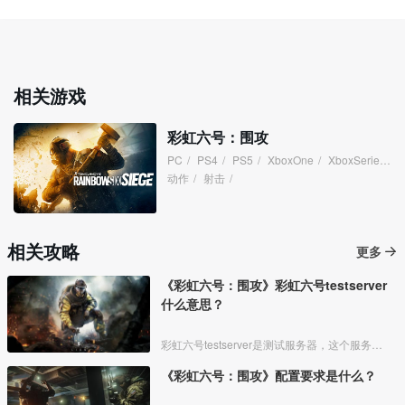
相关游戏
彩虹六号：围攻
PC
/
PS4
/
PS5
/
XboxOne
/
XboxSeries
/
动作
/
射击
/
相关攻略
更多
《彩虹六号：围攻》彩虹六号testserver
什么意思？
彩虹六号testserver是测试服务器，这个服务器里的人相对少点，bug会多一点。siege是正式服，两个服的内容其实是一样的。
《彩虹六号：围攻》配置要求是什么？