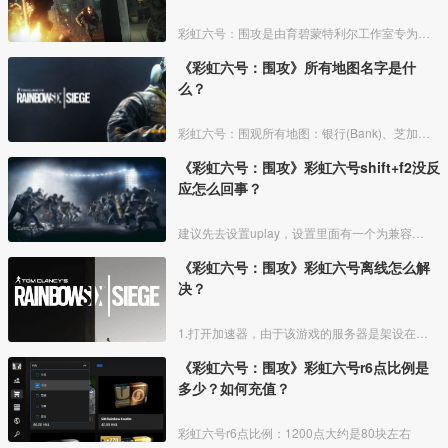
彩虹六号：围攻是由育碧蒙特利尔工作室专为新一代游戏主机开发的一款反恐题材射击游戏，最低显卡要求只要GTX 460或AMD Radeon HD5770，推荐配置也要求不高，是一款优化
《彩虹六号：围攻》所有地图名字是什
么？
彩虹六号：围观所有地图：银行(Bank)、芝加哥豪宅(House)、俄勒冈乡间屋宅(Oregon)、赫里福基地(旧)(Hereford Base (old))、俱乐部会所(Club
《彩虹六号：围攻》彩虹六号shift+f2没反
应怎么回事？
建议先去设置uplay，设置里面有一个为兼容的游戏激活“游戏内重叠界面”这样的设置，在前面勾选上一般就可以了，还不行的话就是育碧时不时的只能看运气了。
《彩虹六号：围攻》彩虹六号离线怎么解
决？
1.打开加速器，由于该游戏的服务器是架设在国外的，国内很难通过裸连直接连上，所以开加速器可绝大部分解决彩虹六号连不上服务器出现“离线”的问题
《彩虹六号：围攻》彩虹六号r6点比例是
多少？如何充值？
彩虹六号r6点比例：1200点大约是80块左右