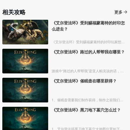
相关攻略
更多
《艾尔登法环》受到赐福蒙葛特的封印怎
么进去？
《艾尔登法环》受到赐福蒙葛特的封印玩家想要进去需要将两个Boss“初始之王”葛孚雷和”恶兆王“蒙葛特全部击杀，击杀后从”恶兆王“蒙葛特boss房王座后面的通道进入。
《艾尔登法环》路过的人帮帮我在哪里？
游戏中“路过的人帮帮我”是亚人帕克说的话，帕克出生在交界地宁姆格福地区海岸边洞窟中，帕克的母亲是一位裁缝师，后面被同类变成了一株矮小的灌木，亚人帕克的具体位置如下。
《艾尔登法环》催眠壶在哪里获得？
1、催眠壶需要我们制作获得，制作之前我们需要拿到法力斯的制作笔记【1】，之后，我们还需要制作材料蘑菇和托莉娜睡莲，除此之外，还需要龟裂壶。
《艾尔登法环》黑刀地下墓穴怎么过？
1、艾尔登法环黑刀地下墓穴大地图位置如下图所示：