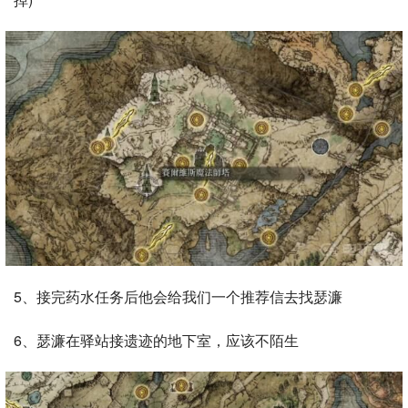
5、接完药水任务后他会给我们一个推荐信去找瑟濂
6、瑟濂在驿站接遗迹的地下室，应该不陌生