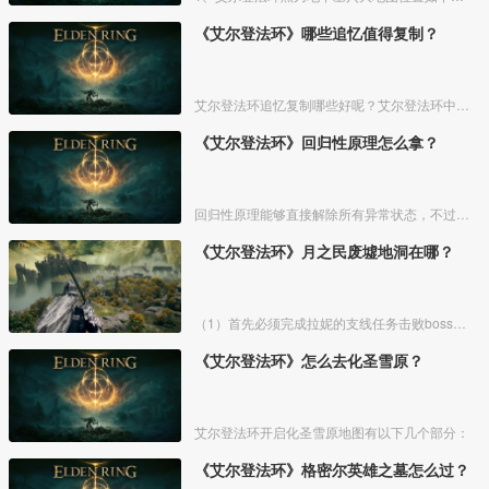
《艾尔登法环》哪些追忆值得复制？
艾尔登法环追忆复制哪些好呢？艾尔登法环中，追忆虽然能通过漫步灵庙复制，但是漫步灵庙有数量上限，那么优先复制哪几个BOSS的追忆最好呢？下面一起来看看艾尔登法环追忆复制吧！
《艾尔登法环》回归性原理怎么拿？
回归性原理能够直接解除所有异常状态，不过也会消除自身的特殊效果，而这个祷告想要获得需要去找黄金律法祷告原本。详细方法介绍如下：
《艾尔登法环》月之民废墟地洞在哪？
（1）首先必须完成拉妮的支线任务击败boss才能来到白金村顶上的月光祭坛。
《艾尔登法环》怎么去化圣雪原？
艾尔登法环开启化圣雪原地图有以下几个部分：
《艾尔登法环》格密尔英雄之墓怎么过？