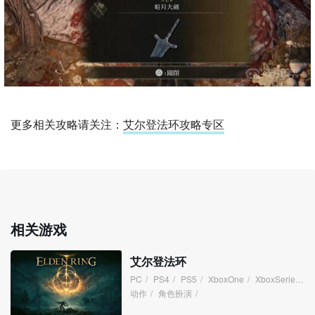
更多相关攻略请关注：
艾尔登法环攻略专区
相关游戏
艾尔登法环
PC
/
PS4
/
PS5
/
XboxOne
/
XboxSeries
/
动作
/
角色扮演
/