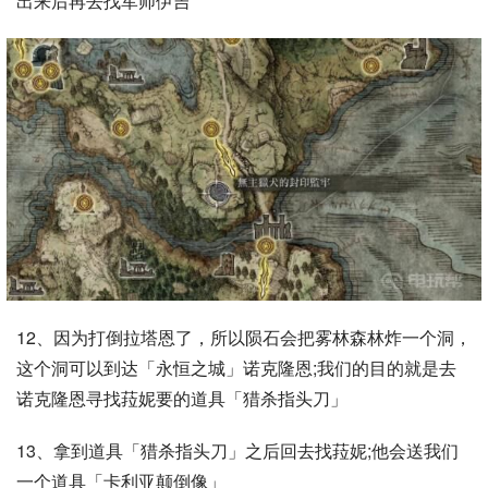
出来后再去找军师伊吉
12、因为打倒拉塔恩了，所以陨石会把雾林森林炸一个洞，
这个洞可以到达「永恒之城」诺克隆恩;我们的目的就是去
诺克隆恩寻找菈妮要的道具「猎杀指头刀」
13、拿到道具「猎杀指头刀」之后回去找菈妮;他会送我们
一个道具「卡利亚颠倒像」