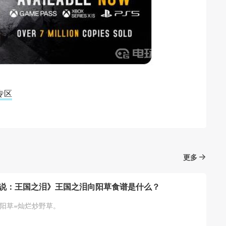
专区
更多
说：王国之泪》王国之泪向阳草食谱是什么？
向阳草=灿烂炒野草。