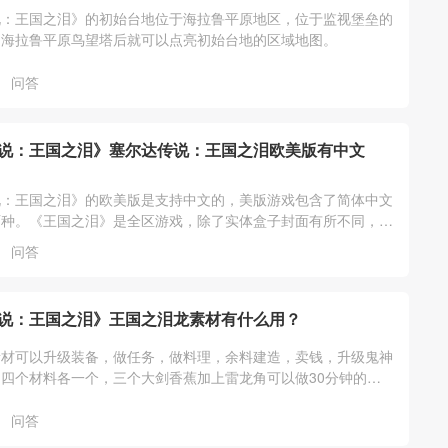
说：王国之泪》的初始台地位于海拉鲁平原地区，位于监视堡垒的
启海拉鲁平原鸟望塔后就可以点亮初始台地的区域地图。
问答
说：王国之泪》塞尔达传说：王国之泪欧美版有中文
说：王国之泪》的欧美版是支持中文的，美版游戏包含了简体中文
两种。《王国之泪》是全区游戏，除了实体盒子封面有所不同，游
一样的，任意版本都支持中文。
问答
说：王国之泪》王国之泪龙素材有什么用？
素材可以升级装备，做任务，做料理，余料建造，卖钱，升级鬼神
四个材料各一个，三个大剑香蕉加上雷龙角可以做30分钟的三
一个卖300，龙的爪子可以去三个
问答