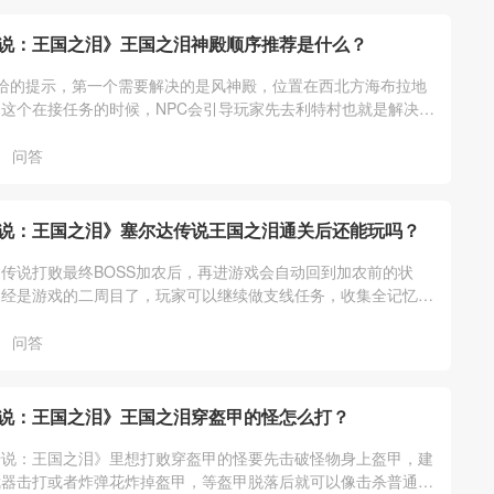
说：王国之泪》王国之泪神殿顺序推荐是什么？
给的提示，第一个需要解决的是风神殿，位置在西北方海布拉地
这个在接任务的时候，NPC会引导玩家先去利特村也就是解决风
她们说的走就可以。
问答
说：王国之泪》塞尔达传说王国之泪通关后还能玩吗？
传说打败最终BOSS加农后，再进游戏会自动回到加农前的状
已经是游戏的二周目了，玩家可以继续做支线任务，收集全记忆、
通祠堂、装备等其它游戏内容。
问答
说：王国之泪》王国之泪穿盔甲的怪怎么打？
传说：王国之泪》里想打败穿盔甲的怪要先击破怪物身上盔甲，建
武器击打或者炸弹花炸掉盔甲，等盔甲脱落后就可以像击杀普通怪