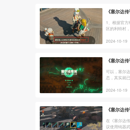
《塞尔达传
1、根据官方
区的利特村，
神殿，跟着
2024-10-19
《塞尔达传
可以，塞尔达
态，其实就
呀哈哈、全
2024-10-19
《塞尔达传
在《塞尔达
议使用钝器