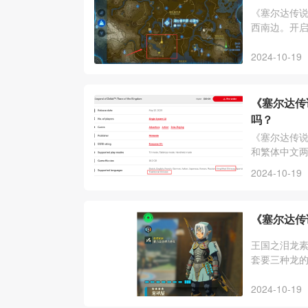
《塞尔达传
西南边。开
2024-10-19
《塞尔达传
吗？
《塞尔达传
和繁体中文
戏内容都是
2024-10-19
《塞尔达传
王国之泪龙
套要三种龙的
攻药，雷龙角
2024-10-19