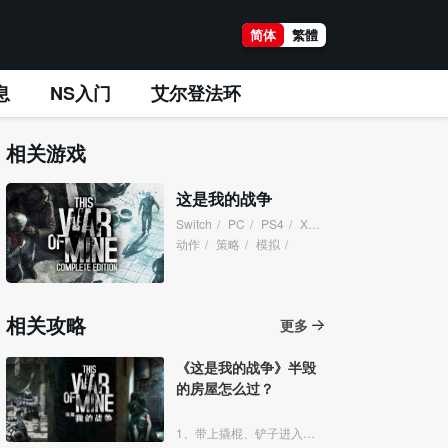
简体
繁體
息
NS入门
艾尔登法环
相关游戏
这是我的战争
Switch
/
PC
/
PS4
/
XboxOne
/
动作
/
策略
/
模拟
/
相关攻略
更多
《这是我的战争》半毁
的房屋怎么过？
1、带上撬棍、铲子进入半毁的房屋地图。