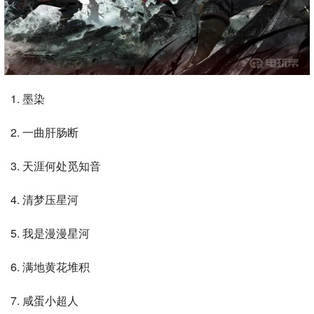
1. 墨染
2. 一曲肝肠断
3. 天涯何处觅知音
4. 清梦压星河
5. 我是漫漫星河
6. 满地黄花堆积
7. 咸蛋小超人