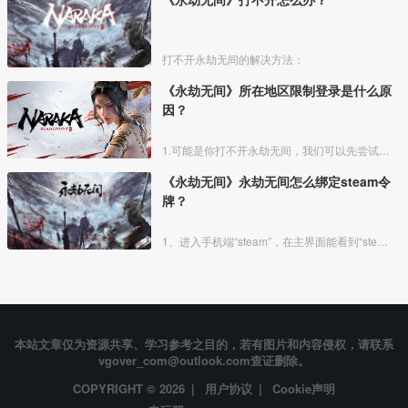
打不开永劫无间的解决方法：
《永劫无间》所在地区限制登录是什么原
因？
1.可能是你打不开永劫无间，我们可以先尝试关闭杀毒软件，因为可能就是杀毒软件禁止了开启永劫无间。
《永劫无间》永劫无间怎么绑定steam令
牌？
1、进入手机端“steam”，在主界面能看到“steam”令牌。
本站文章仅为资源共享、学习参考之目的，若有图片和内容侵权，请联系
vgover_com@outlook.com查证删除。
COPYRIGHT © 2026 |
用户协议
|
Cookie声明