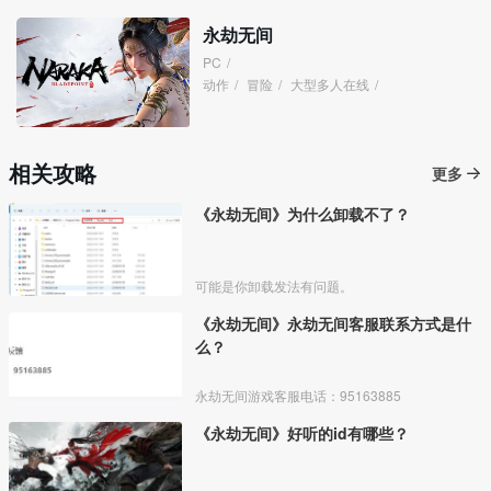
永劫无间
PC
/
动作
/
冒险
/
大型多人在线
/
相关攻略
更多
《永劫无间》为什么卸载不了？
可能是你卸载发法有问题。
《永劫无间》永劫无间客服联系方式是什
么？
永劫无间游戏客服电话：95163885
《永劫无间》好听的id有哪些？