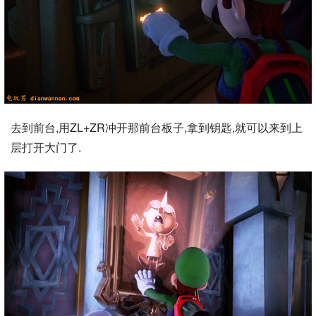
去到前台,用ZL+ZR冲开那前台板子,拿到钥匙,就可以来到上
层打开大门了.