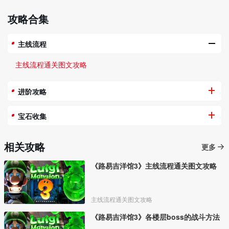
攻略合集
主线流程
主线流程通关图文攻略
进阶攻略
宝石收集
相关攻略
更多
《路易吉洋馆3》主线流程通关图文攻略
主线流程通关图文攻略
《路易吉洋馆3》各楼层boss的战斗方法