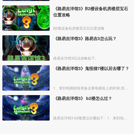
《路易吉洋馆3》B2楼设备机房楼层宝石
位置攻略
B2楼设备机房楼层宝石位置攻略
《路易吉洋馆3》路易吉3怎么玩？
路易吉洋馆3玩法攻略如下。
《路易吉洋馆3》鬼怪猫7楼以后去哪了？
1、拿到电梯按钮准备去要电梯装上的时候,突然惊现一只猫被电梯按钮叼走了,
《路易吉洋馆3》 b2楼怎么过？
路易吉洋馆3 b2楼通过步骤如下：1、来到地下室b2，对左侧物体按下a键，可以打通墙体。