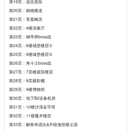
第19页：追击老鼠
第20页：购物频道
第21页：害羞幽灵
第22页：4楼演奏厅
第23页：钢琴师boss战
第24页：6楼城堡楼层①
第25页：6楼城堡楼层②
第26页：角斗士boss战
第27页：7层楼庭院楼层
第28页：8层摄影棚
第29页：9楼博物馆
第30页：地下B2设备机房
第31页：10楼沙漠金字塔
第32页：11楼魔术楼层
第33页：解救奇诺比&升级鬼怪吸尘器