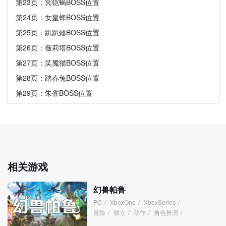
第23页：冥铠蝎BOSS位置
第24页：女皇蜂BOSS位置
第25页：趴趴鲶BOSS位置
第26页：薇莉塔BOSS位置
第27页：笑魇猫BOSS位置
第28页：踏春兔BOSS位置
第29页：朱雀BOSS位置
相关游戏
幻兽帕鲁
PC
/
XboxOne
/
XboxSeries
/
冒险
/
独立
/
动作
/
角色扮演
/