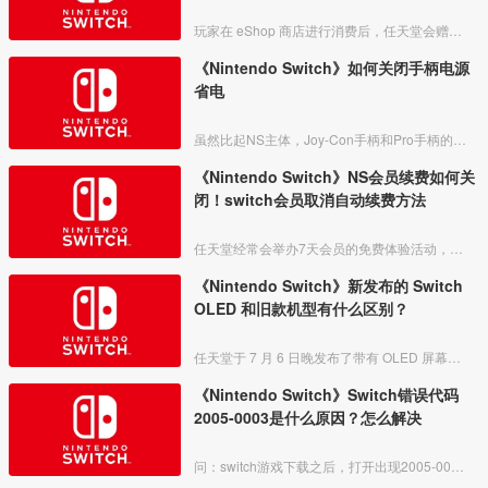
玩家在 eShop 商店进行消费后，任天堂会赠送一部分金币给玩家作为回馈。下面就给各位玩家介绍下 Switch 金币的作用以及获取方法，希望可以帮助到大家。
《Nintendo Switch》如何关闭手柄电源
省电
虽然比起NS主体，Joy-Con手柄和Pro手柄的续航都强很多，一般情况下玩家都是不会去关闭手柄的电源的，这样子也方便要使用的时候随时可以玩。
《Nintendo Switch》NS会员续费如何关
闭！switch会员取消自动续费方法
任天堂经常会举办7天会员的免费体验活动，说是为了玩家，其实主要还是想要坑玩家续费，因为默认情况下，体验免费会员的话，是会自动续费1个月的会员的，如果没有关掉的话，将会被一直默认续费
《Nintendo Switch》新发布的 Switch
OLED 和旧款机型有什么区别？
任天堂于 7 月 6 日晚发布了带有 OLED 屏幕的新款 Switch 主机。根据官方介绍，本次的新款机型除了保留经典的红蓝配色外，还新增了白色款，另外主要更新了屏幕、支架、底座
《Nintendo Switch》Switch错误代码
2005-0003是什么原因？怎么解决
问：switch游戏下载之后，打开出现2005-0003错误，无法继续游戏，具体是什么问题?答：任天堂官方解释，错误代码2005-0003通常表明Switch所用microSD卡有