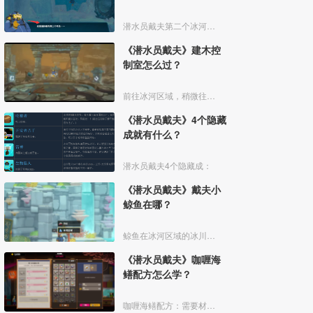
潜水员戴夫第二个冰河洞窟进入方法如下：
《潜水员戴夫》建木控
制室怎么过？
前往冰河区域，稍微往下游一些即可触发剧情。随后继续往下，直至底部。
《潜水员戴夫》4个隐藏
成就有什么？
潜水员戴夫4个隐藏成：
《潜水员戴夫》戴夫小
鲸鱼在哪？
鲸鱼在冰河区域的冰川洞窟。
《潜水员戴夫》咖喱海
鳝配方怎么学？
咖喱海鳝配方：需要材料姜黄、海鳝。