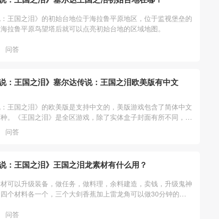
说：王国之泪》的初始台地位于海拉鲁平原地区，位于监视堡垒的
启海拉鲁平原鸟望塔后就可以点亮初始台地的区域地图。
问答
说：王国之泪》塞尔达传说：王国之泪欧美版有中文
说：王国之泪》的欧美版是支持中文的，美版游戏包含了简体中文
两种。《王国之泪》是全区游戏，除了实体盒子封面有所不同，游
一样的，任意版本都支持中文。
问答
说：王国之泪》王国之泪龙素材有什么用？
素材可以升级装备，做任务，做料理，余料建造，卖钱，升级鬼神
四个材料各一个，三个大剑香蕉加上雷龙角可以做30分钟的三
一个卖300，龙的爪子可以去三个
问答