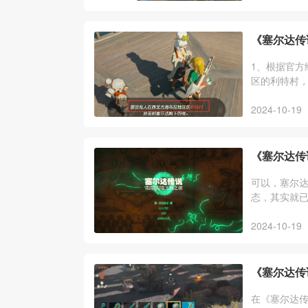
《塞尔达传
1、根据官方
区的利特村，
神殿，跟着
2024-10-19
《塞尔达传
可以，塞尔达
态，其实就
呀哈哈、全
2024-10-19
《塞尔达传
在《塞尔达