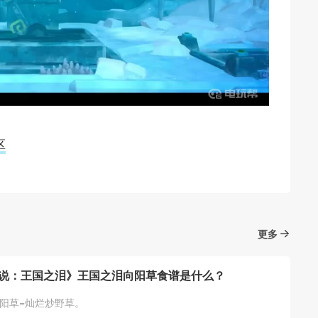
区
更多
说：王国之泪》王国之泪向阳草食谱是什么？
向阳草=灿烂炒野草。