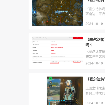
《塞尔达传
西南边。开
2024-10-19
《塞尔达传
吗？
《塞尔达传
和繁体中文
戏内容都是
2024-10-19
《塞尔达传
王国之泪龙
套要三种龙的
攻药，雷龙角
2024-10-19