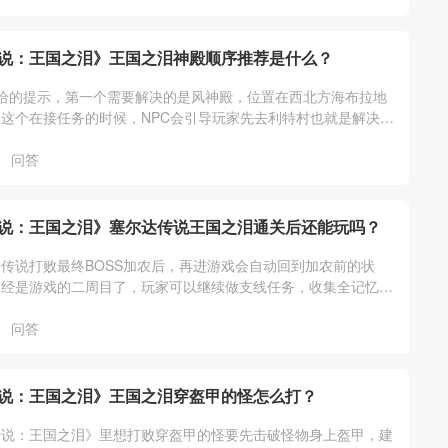
说：王国之泪》王国之泪神殿顺序推荐是什么？
给的提示，第一个需要解决的是风神殿，位置在西北方海布拉地
这个在接任务的时候，NPC会引导玩家先去利特村也就是解决风
她们说的走就可以。
问答
说：王国之泪》塞尔达传说王国之泪通关后还能玩吗？
传说打败最终BOSS加农后，再进游戏会自动回到加农前的状
已经是游戏的二周目了，玩家可以继续做支线任务，收集全记忆、
通祠堂、装备等其它游戏内容。
问答
说：王国之泪》王国之泪穿盔甲的怪怎么打？
传说：王国之泪》里想打败穿盔甲的怪要先击破怪物身上盔甲，建