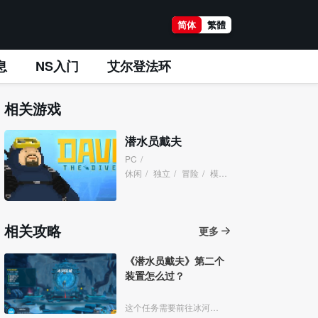
简体
繁體
息
NS入门
艾尔登法环
相关游戏
潜水员戴夫
PC
/
休闲
/
独立
/
冒险
/
模拟
/
角色扮演
/
相关攻略
更多
《潜水员戴夫》第二个
装置怎么过？
这个任务需要前往冰河区域找到海流洞穴，找到洞穴后白鲸就会出现，和白鲸一起进入洞穴一路向前找到BOSS，打败BOSS后就能进入放置第二个装置的房间，将装置启动即可完成任务。