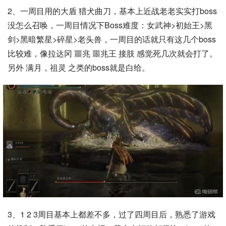
2、一周目用的大盾 猎犬曲刀，基本上近战老老实实打boss
没怎么召唤，一周目情况下Boss难度：女武神>初始王>黑
剑>黑暗繁星>碎星>老头兽，一周目的话就只有这几个boss
比较难，像拉达冈 噩兆 噩兆王 接肢 感觉死几次就会打了。
另外 满月，祖灵 之类的boss就是白给。
3、1 2 3周目基本上都差不多，过了四周目后，熟悉了游戏