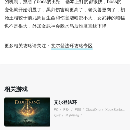
的机制，熟悉了boss的出招，基本上打的都很快，boss的
变化就开始明显了，黑剑伤害就更高了，老头兽更肉了，初
始王相较于前几周目生命和伤害增幅都不大，女武神的增幅
也不是很大，外加女武神会躲水鸟后难度直线下降。
更多相关攻略请关注：
艾尔登法环攻略专区
相关游戏
艾尔登法环
PC
/
PS4
/
PS5
/
XboxOne
/
XboxSeries
/
动作
/
角色扮演
/