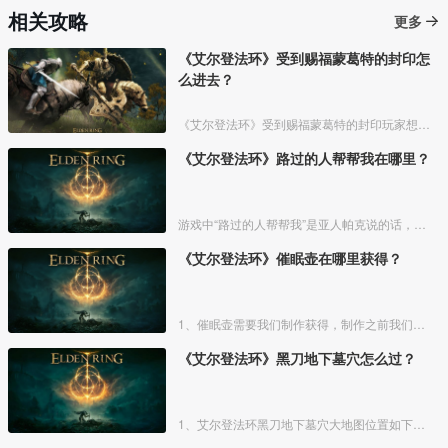
相关攻略
更多
《艾尔登法环》受到赐福蒙葛特的封印怎
么进去？
《艾尔登法环》受到赐福蒙葛特的封印玩家想要进去需要将两个Boss“初始之王”葛孚雷和”恶兆王“蒙葛特全部击杀，击杀后从”恶兆王“蒙葛特boss房王座后面的通道进入。
《艾尔登法环》路过的人帮帮我在哪里？
游戏中“路过的人帮帮我”是亚人帕克说的话，帕克出生在交界地宁姆格福地区海岸边洞窟中，帕克的母亲是一位裁缝师，后面被同类变成了一株矮小的灌木，亚人帕克的具体位置如下。
《艾尔登法环》催眠壶在哪里获得？
1、催眠壶需要我们制作获得，制作之前我们需要拿到法力斯的制作笔记【1】，之后，我们还需要制作材料蘑菇和托莉娜睡莲，除此之外，还需要龟裂壶。
《艾尔登法环》黑刀地下墓穴怎么过？
1、艾尔登法环黑刀地下墓穴大地图位置如下图所示：