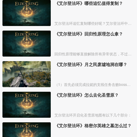
《艾尔登法环》哪些追忆值得复制？
艾尔登法环追忆复制哪些好呢？艾尔登法环中，追忆虽然能通过漫步灵庙复制，但是漫步灵庙有数量上限，那么优先复制哪几个BOSS的追忆最好呢？下面一起来看看艾尔登法环追忆复制吧！
《艾尔登法环》回归性原理怎么拿？
回归性原理能够直接解除所有异常状态，不过也会消除自身的特殊效果，而这个祷告想要获得需要去找黄金律法祷告原本。详细方法介绍如下：
《艾尔登法环》月之民废墟地洞在哪？
（1）首先必须完成拉妮的支线任务击败boss才能来到白金村顶上的月光祭坛。
《艾尔登法环》怎么去化圣雪原？
艾尔登法环开启化圣雪原地图有以下几个部分：
《艾尔登法环》格密尔英雄之墓怎么过？