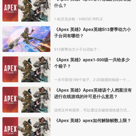
什么？
1.哈沃克步枪：HAVOC RIFLE
《Apex 英雄》Apex英雄S13赛季动力小
子台词有哪些？
S13赛季动力小子台词如下：
《Apex 英雄》apex1-500级一共给多少
个箱子？
一共可获得199个箱子。2-20级期间每级一个箱子，共19个。22-300级期间每两级一个箱子，共140个。305-500级期间每五级一个箱子，共40个。下图为官网公告翻译后的截图
《Apex 英雄》Apex英雄该个人档案没有
进行在线游戏的许可是什么意思？
说明文件有损坏，可以通过右键游戏快捷方式，然后找到根目录，以管理员模式打开文件名为“EasyAntiCheat_Setup.exe”的文件，然后选择RespawnDemo按下修复服
《Apex 英雄》apex如何解除帧数上限？