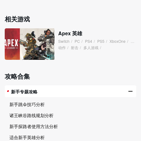
相关游戏
Apex 英雄
Switch
/
PC
/
PS4
/
PS5
/
XboxOne
/
XboxS
动作
/
射击
/
多人游戏
/
攻略合集
新手专题攻略
新手跳伞技巧分析
诸王峡谷路线规划分析
新手探路者使用方法分析
适合新手英雄分析