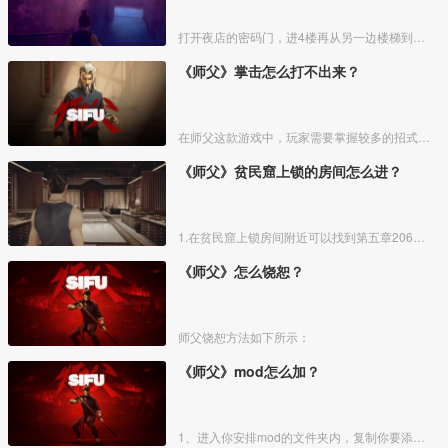
打开夜店的密码门，进4楼再从另一边楼梯到3楼可以看到一个肖恩的蓝发女弟子，她身上有线索，从这里就可以获得密码打开门。击败密码门后面的两位打手获得。
《师父》掌击怎么打不出来？
在师父这款游戏中，玩家需要掌握较多的招式释放键位，其中掌击的释放比较困难，需要将“S”键与“W”键按顺序按下去后单击鼠标左键，在键盘按键与鼠标左键中间需要有一定时间间隔，这个间隔控
《师父》贫民窟上锁的房间怎么进？
1.在贫民窟上锁房间附近可以找到第五章206的一张门禁卡。
《师父》怎么饶恕？
师父饶恕方法如下所示：
《师父》mod怎么加？
1、进入你安排mod的文件夹内，复制你要添加的mod。