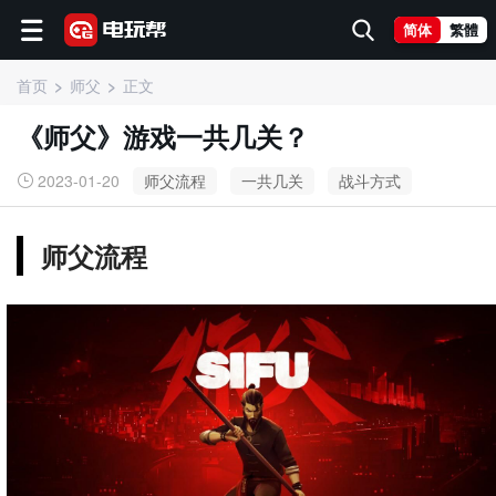
简体
繁體
首页
师父
正文
《师父》游戏一共几关？
2023-01-20
师父流程
一共几关
战斗方式
师父流程