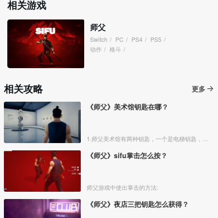
相关游戏
师父
Switch
/
PC
/
PS4
/
PS5
/
动作
/
格斗
/
相关攻略
更多
《师父》美术馆钥匙在哪？
1.师父美术馆有两种钥匙，一个是电梯钥匙，一个是门禁卡。门禁卡在美术馆三楼的第二个展厅，击败保镖就可以获得。
《师父》sifu掌击怎么按？
师父游戏中使出掌击的方法:
《师父》夜店三把钥匙怎么获得？