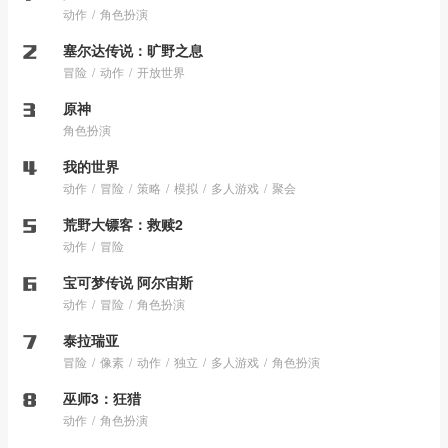
动作
角色扮演
塞尔达传说：旷野之息
冒险
动作
开放世界
原神
角色扮演
我的世界
动作
冒险
策略
模拟
多人游戏
聚会
荒野大镖客：救赎2
动作
冒险
宝可梦传说 阿尔宙斯
动作
冒险
角色扮演
泰拉瑞亚
冒险
像素
动作
独立
多人游戏
角色扮演
巫师3：狂猎
动作
角色扮演