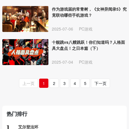
作为游戏届的常青树，《女神异闻录5》究
竟联动哪些手机游戏？
2025-07-06
PC游戏
十舰跳vs八艘跳跃！你们知道吗？人格面
具大盘点！之日本篇（下）
2025-07-04
PC游戏
上一页
1
2
3
4
5
下一页
热门排行
艾尔登法环