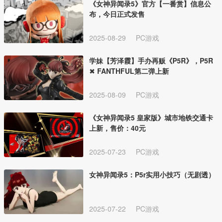
《女神异闻录5》官方【一番赏】信息公
布，今日正式发售
2025-08-29
PC游戏
学妹【芳泽霞】手办再贩《P5R》，P5R
✖ FANTHFUL第二弹上新
2025-08-09
PC游戏
《女神异闻录5 皇家版》城市地铁交通卡
上新，售价：40元
2025-07-23
PC游戏
女神异闻录5：P5r实用小技巧（无剧透）
2025-07-22
PC游戏