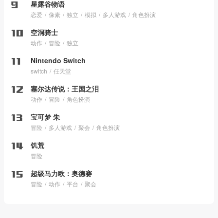
星露谷物语
恋爱
像素
独立
模拟
多人游戏
角色扮演
空洞骑士
动作
冒险
独立
Nintendo Switch
switch
任天堂
塞尔达传说：王国之泪
动作
冒险
角色扮演
宝可梦 朱
冒险
多人游戏
聚会
角色扮演
饥荒
冒险
超级马力欧：奥德赛
冒险
动作
平台
聚会