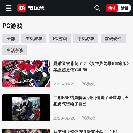
简体
繁體
PC游戏
全部
主机游戏
PC游戏
手机游戏
数码硬件
生活杂谈
是谁又被背刺了？《女神异闻录5皇家版》
黑盒超史低¥45.56
2026-04-23
PC游戏
二刷P5R结局解读:我们偷走了全世界，却
把勇气留给了自己
2026-02-20
PC游戏
从夯到拉锐评P5R所有社群！（上）