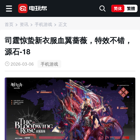
简体
繁體
首页
资讯
手机游戏
正文
司霆惊蛰新衣服血翼蔷薇，特效不错，
源石-18
2026-03-06
手机游戏