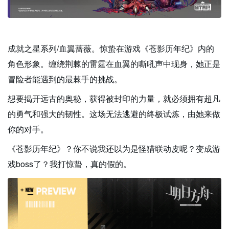
成就之星系列/血翼蔷薇。惊蛰在游戏《苍影历年纪》内的
角色形象。缠绕荆棘的雷霆在血翼的嘶吼声中现身，她正是
冒险者能遇到的最棘手的挑战。
想要揭开远古的奥秘，获得被封印的力量，就必须拥有超凡
的勇气和强大的韧性。这场无法逃避的终极试炼，由她来做
你的对手。
《苍影历年纪》？你不说我还以为是怪猎联动皮呢？变成游
戏boss了？我打惊蛰，真的假的。