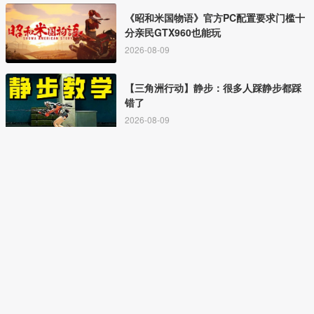
《昭和米国物语》官方PC配置要求门槛十
分亲民GTX960也能玩
2026-08-09
【三角洲行动】静步：很多人踩静步都踩
错了
2026-08-09
最后 1 天！无主之地 4 小黑盒独家超史低
￥88.5｜大作折扣倒计时
2026-08-09
这一次，腾讯想填补国内射击空白
2026-08-09
三角洲s10藏宝图被s5完爆？整体爆率下
调！8号宝藏还需要交互！