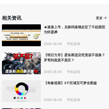
相关资讯
更多
🔥速速上号，兑换码速领必定了不起慈悲
为怀蛋🎁
2026-08-09
手机游戏
【明日方舟】逻各斯进店究竟该不该换？
罗哥到底是不是区？
2026-08-09
手机游戏
【奇象巡展】3个区域宝可梦全图鉴
2026-08-09
手机游戏