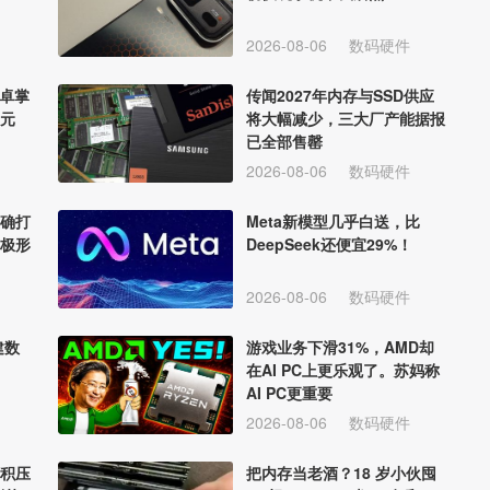
2026-08-06
数码硬件
安卓掌
传闻2027年内存与SSD供应
9元
将大幅减少，三大厂产能据报
已全部售罄
2026-08-06
数码硬件
正确打
Meta新模型几乎白送，比
极形
DeepSeek还便宜29%！
2026-08-06
数码硬件
建数
游戏业务下滑31%，AMD却
在AI PC上更乐观了。苏妈称
AI PC更重要
2026-08-06
数码硬件
积压
把内存当老酒？18 岁小伙囤