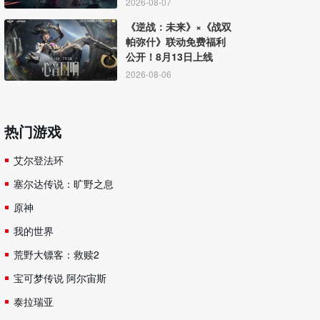
2026-08-07
《逆战：未来》×《战双
帕弥什》联动免费福利
公开！8月13日上线
2026-08-06
热门游戏
艾尔登法环
塞尔达传说：旷野之息
原神
我的世界
荒野大镖客：救赎2
宝可梦传说 阿尔宙斯
泰拉瑞亚