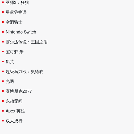
巫师3：狂猎
星露谷物语
空洞骑士
Nintendo Switch
塞尔达传说：王国之泪
宝可梦 朱
饥荒
超级马力欧：奥德赛
光遇
赛博朋克2077
永劫无间
Apex 英雄
双人成行