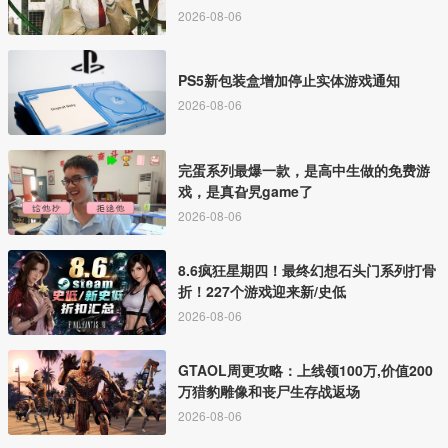
2026-08-06
PS5新包装盒增加停止实体游戏通知
2026-08-06
完蛋系列最爆一款，是高中生做的免费游
戏，是真旮旯game了
2026-08-06
8.6疯狂星期四！最终幻想石头门系列打骨
折！227个游戏迎来新/史低
2026-08-06
GTAOL周更攻略：上线领100万,价值200
万猎豹雕像和丧尸生存战返场
2026-08-06