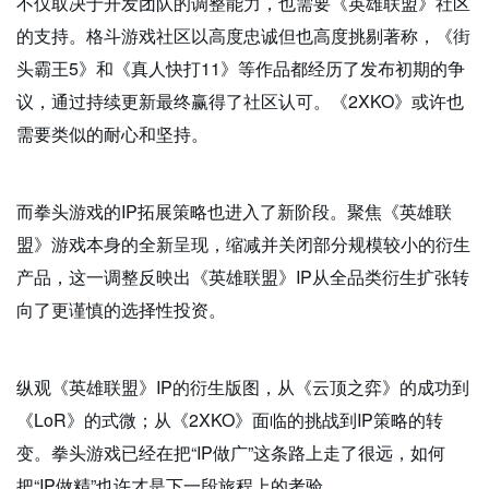
不仅取决于开发团队的调整能力，也需要《英雄联盟》社区
的支持。格斗游戏社区以高度忠诚但也高度挑剔著称，《街
头霸王5》和《真人快打11》等作品都经历了发布初期的争
议，通过持续更新最终赢得了社区认可。《2XKO》或许也
需要类似的耐心和坚持。
而拳头游戏的IP拓展策略也进入了新阶段。聚焦《英雄联
盟》游戏本身的全新呈现，缩减并关闭部分规模较小的衍生
产品，这一调整反映出《英雄联盟》IP从全品类衍生扩张转
向了更谨慎的选择性投资。
纵观《英雄联盟》IP的衍生版图，从《云顶之弈》的成功到
《LoR》的式微；从《2XKO》面临的挑战到IP策略的转
变。拳头游戏已经在把“IP做广”这条路上走了很远，如何
把“IP做精”也许才是下一段旅程上的考验。