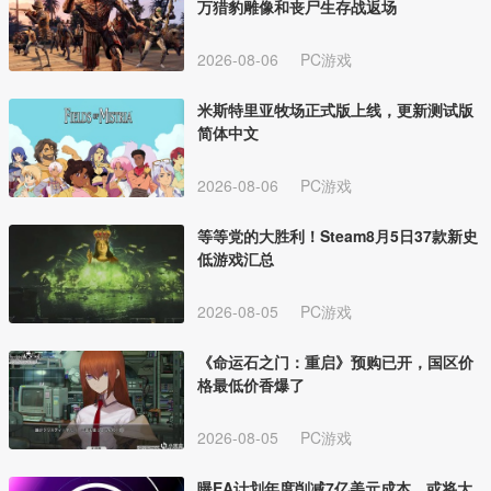
万猎豹雕像和丧尸生存战返场
2026-08-06
PC游戏
米斯特里亚牧场正式版上线，更新测试版
简体中文
2026-08-06
PC游戏
等等党的大胜利！Steam8月5日37款新史
低游戏汇总
2026-08-05
PC游戏
《命运石之门：重启》预购已开，国区价
格最低价香爆了
2026-08-05
PC游戏
曝EA计划年度削减7亿美元成本，或将大