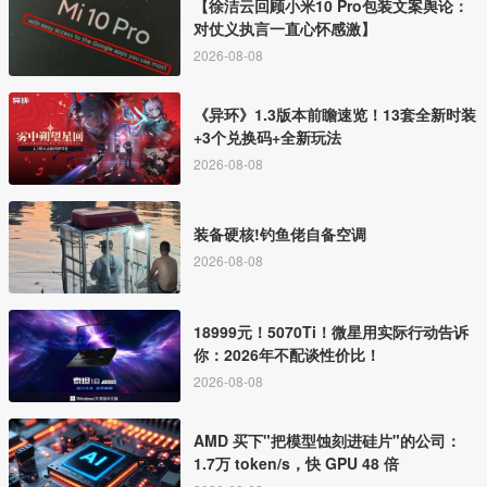
【徐洁云回顾小米10 Pro包装文案舆论：
对仗义执言一直心怀感激】
2026-08-08
《异环》1.3版本前瞻速览！13套全新时装
+3个兑换码+全新玩法
2026-08-08
装备硬核!钓鱼佬自备空调
2026-08-08
18999元！5070Ti！微星用实际行动告诉
你：2026年不配谈性价比！
2026-08-08
AMD 买下"把模型蚀刻进硅片"的公司：
1.7万 token/s，快 GPU 48 倍