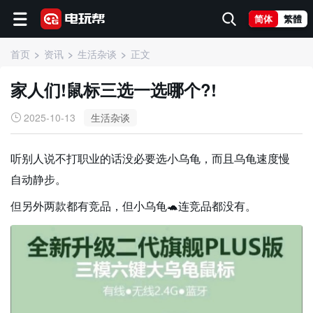
简体
繁體
首页
资讯
生活杂谈
正文
家人们!鼠标三选一选哪个?!
2025-10-13
生活杂谈
听别人说不打职业的话没必要选小乌龟，而且乌龟速度慢
自动静步。
但另外两款都有竞品，但小乌龟🐢连竞品都没有。