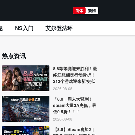
简体
繁體
息
NS入门
艾尔登法环
热点资讯
8.8等等党迎来胜利！最
终幻想幽灵行动骨折！
212个游戏迎来新/史低
2026-08-08
「8.8」周末大背刺！
steam大量3A史低，最
低0.5折！！！
2026-08-08
【8.8】Steam喜加2｜