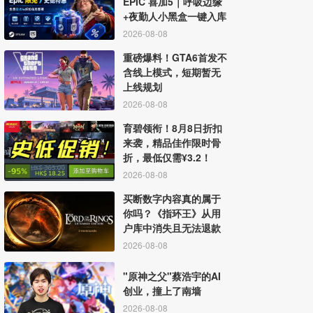
EPIC 喜加5｜呼吸边缘
+夜勤人小黑盒一键入库
2026-08-08
重磅爆料！GTA6首发不
含线上模式，短期暂无
上线规划
2026-08-08
育碧领衔！8月8日折扣
来袭，精品佳作限时骨
折，最低仅需¥3.2！
2026-08-08
买断数字内容真的属于
你吗？《指环王》从用
户库中消失且无法退款
2026-08-08
"原神之父"蔡浩宇的AI
创业，撞上了南墙
2026-08-08