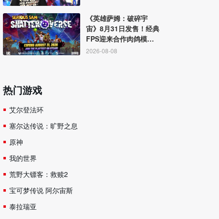
《英雄萨姆：破碎宇
宙》8月31日发售！经典
FPS迎来合作肉鸽模
式！
2026-08-08
热门游戏
艾尔登法环
塞尔达传说：旷野之息
原神
我的世界
荒野大镖客：救赎2
宝可梦传说 阿尔宙斯
泰拉瑞亚