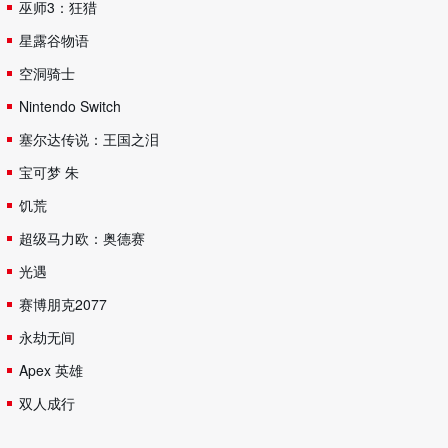
巫师3：狂猎
星露谷物语
空洞骑士
Nintendo Switch
塞尔达传说：王国之泪
宝可梦 朱
饥荒
超级马力欧：奥德赛
光遇
赛博朋克2077
永劫无间
Apex 英雄
双人成行