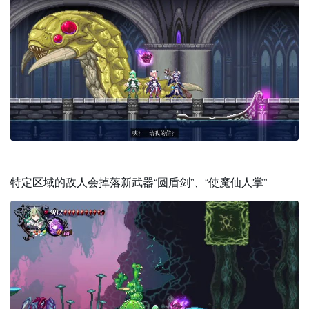
特定区域的敌人会掉落新武器“圆盾剑”、“使魔仙人掌”