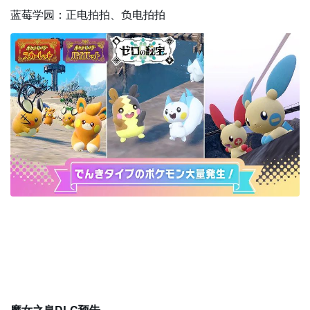
蓝莓学园：正电拍拍、负电拍拍
魔女之泉DLC预告