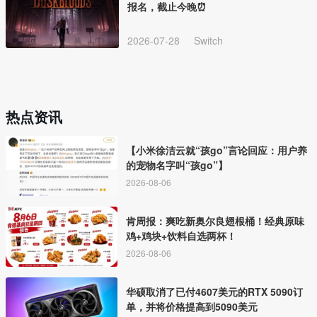
报名，截止今晚⏰
2026-07-28
Switch
热点资讯
【小米徐洁云就“孩go”言论回应：用户养
的宠物名字叫“孩go”】
2026-08-06
肯周报：爽吃新奥尔良翅根桶！经典原味
鸡+鸡块+饮料自选两杯！
2026-08-06
华硕取消了已付4607美元的RTX 5090订
单，并将价格提高到5090美元