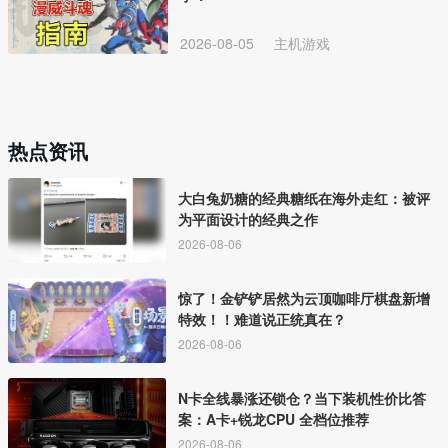
2026-08-05
主机游戏
热点资讯
大白兔奶糖的经典糖纸在海外走红：被评
为平面设计的经典之作
2026-08-06
惊了！金铲铲居然为云顶咖啡厅棋盘新增
特效！！难道说正统真在？
2026-08-06
N卡全线暴涨还锁仓？当下装机性价比答
案：A卡+锐龙CPU 全档位推荐
2026-08-06