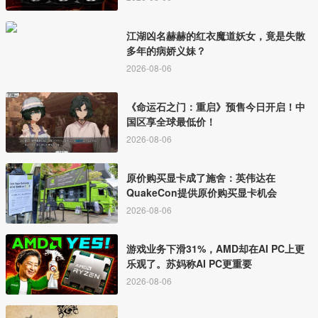
江湖凶名赫赫的红衣魔道妖女，竟是失散
多年的病娇义妹？
2026-08-06
《命运石之门：重启》预售今日开启！中
国区享全球最低价！
2026-08-06
原价购买显卡成了施舍：英伟达在
QuakeCon提供原价购买显卡机会
2026-08-06
游戏业务下滑31%，AMD却在AI PC上更
乐观了。苏妈称AI PC更重要
2026-08-06