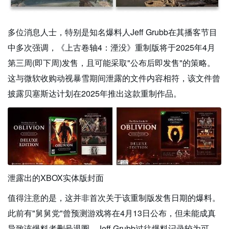
多位消息人士，特别是知名爆料人Jeff Grubb在其播客节目
中多次强调，《上古卷轴4：湮没》重制版将于2025年4月
第三周(即下周)发售，且可能采取"公布后即发售"的策略。
这与微软收购动视暴雪期间泄露的文件内容相符，该文件曾
披露贝塞斯达计划在2025年推出这款重制作品。
泄露出的XBOX实体版封面
值得注意的是，这并非首次关于该重制版发售日期的爆料。
此前有"舅舅党"曾预测游戏将在4月13日公布，但未能成真
导致该爆料者删号退圈。Jeff Grubb过往爆料记录较为可