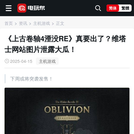
简体
繁體
首页
资讯
主机游戏
正文
《上古卷轴4湮没RE》真要出了？维塔
士网站图片泄露大瓜！
2025-04-15
主机游戏
下周或将突袭发售！