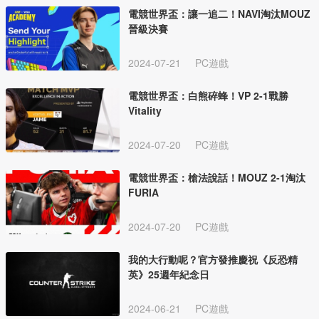
電競世界盃：讓一追二！NAVI淘汰MOUZ
晉級決賽
2024-07-21
PC遊戲
電競世界盃：白熊碎蜂！VP 2-1戰勝
Vitality
2024-07-20
PC遊戲
電競世界盃：槍法說話！MOUZ 2-1淘汰
FURIA
2024-07-20
PC遊戲
我的大行動呢？官方發推慶祝《反恐精
英》25週年紀念日
2024-06-21
PC遊戲