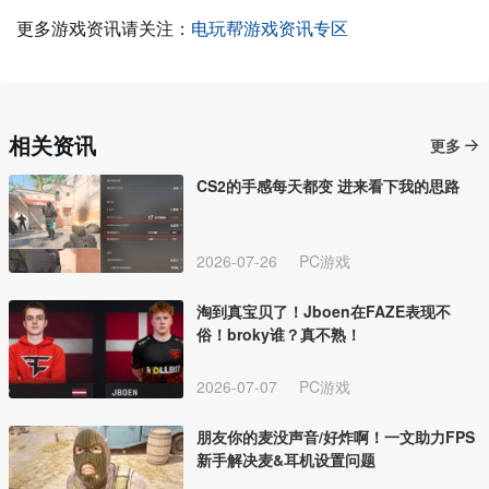
更多游戏资讯请关注：
电玩帮游戏资讯专区
相关资讯
更多
CS2的手感每天都变 进来看下我的思路
2026-07-26
PC游戏
淘到真宝贝了！Jboen在FAZE表现不
俗！broky谁？真不熟！
2026-07-07
PC游戏
朋友你的麦没声音/好炸啊！一文助力FPS
新手解决麦&耳机设置问题