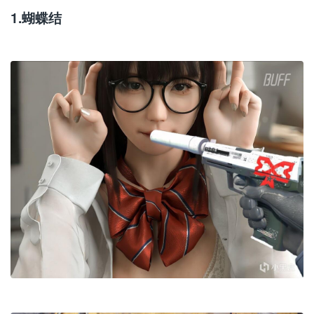
1.蝴蝶结