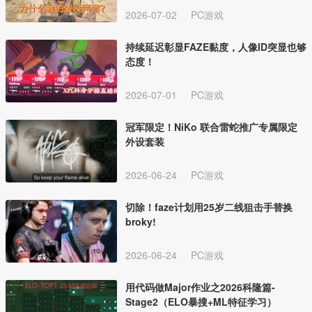
2026-07-02
PC游戏
持续延迟彰显FAZE黏度，人像ID突显也够
态度！
2026-07-01
PC游戏
冠军限定！NiKo 联合雷蛇推广专属限定
外设套装
2026-06-24
PC游戏
切除！faze计划用25岁二线狙击手替换
broky!
2026-06-24
PC游戏
用代码做Major作业之2026科隆篇-
Stage2（ELO暴搜+ML特征学习）