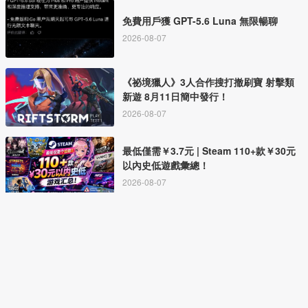
免費用戶獲 GPT-5.6 Luna 無限暢聊
2026-08-07
《祕境獵人》3人合作搜打撤刷寶 射擊類
新遊 8月11日簡中發行！
2026-08-07
最低僅需￥3.7元 | Steam 110+款￥30元
以內史低遊戲彙總！
2026-08-07
本站文章仅为资源共享、学习参考之目的，若有图片和内容侵权，请联系
vgover_com@outlook.com查证删除。
COPYRIGHT © 2026 |
用戶協議
|
Cookie聲明