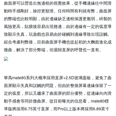
曲面屏可以營造出無邊框的視覺效果，從手機邊緣往中間滑
動時手感剛好，操控更順滑。任何時間有利就有弊，曲面屏
的弊端也比較明顯，由於邊緣缺乏邊框保護更脆弱，碎裂的
風險更高，貼膜後容易出現翹邊，由於邊緣有一定的弧度導
致顯示失真，玩遊戲也容易由於碰觸到邊緣導致出現誤觸。
綜合考慮利弊後，目前曲面屏手機也從起初的大麴面進化成
微曲，解決了部分弊端，但迴歸直屏的呼聲也一直有。
華爲mate80系列大概率採用直屏+2.5D玻璃蓋板，避免了曲
面屏顯示失真和誤觸的問題，但由於整個屏幕邊緣保留了一
定的弧度，所以又繼承了曲面屏的部分優勢，從邊緣向內滑
動手感會等同於微曲屏。從目前曝光的信息看，mate80標
準版將採用6.75英寸直屏，而Pro以上版本將採用6.89英寸