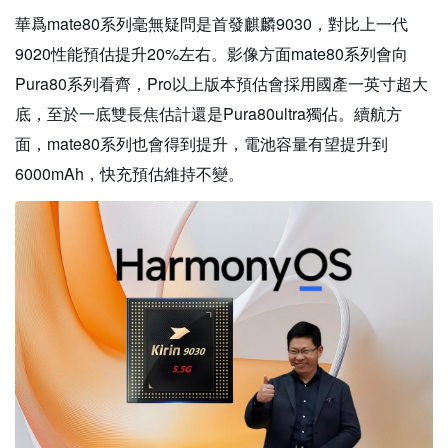
華爲mate80系列毫無疑問是首發麒麟9030，對比上一代
9020性能預估提升20%左右。影像方面mate80系列會向
Pura80系列看齊，Pro以上版本預估會採用國產一英寸超大
底，至於一底雙長焦估計還是Pura80ultra獨佔。續航方
面，mate80系列也會得到提升，電池容量有望提升到
6000mAh，快充預估維持不變。