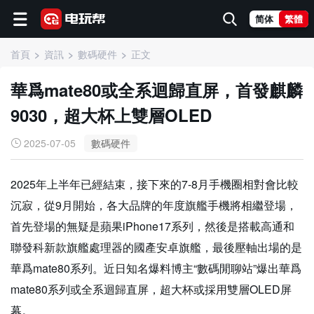
简体
繁體
首頁
資訊
數碼硬件
正文
華爲mate80或全系迴歸直屏，首發麒麟
9030，超大杯上雙層OLED
2025-07-05
數碼硬件
2025年上半年已經結束，接下來的7-8月手機圈相對會比較
沉寂，從9月開始，各大品牌的年度旗艦手機將相繼登場，
首先登場的無疑是蘋果iPhone17系列，然後是搭載高通和
聯發科新款旗艦處理器的國產安卓旗艦，最後壓軸出場的是
華爲mate80系列。近日知名爆料博主“數碼閒聊站”爆出華爲
mate80系列或全系迴歸直屏，超大杯或採用雙層OLED屏
幕。