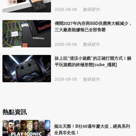
2026-08-06
數碼硬件
傳聞2027年內存與SSD供應將大幅減少，
三大廠產能據報已全部售罄
2026-08-06
數碼硬件
牀上玩“清涼小遊戲”的正確打開方式！躺
平玩遊戲的終極形態[cube_殭屍]
2026-08-06
數碼硬件
熱點資訊
摳出天際！B社40週年慶大促，經典系列
全員非史低！