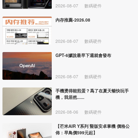
2026-08-07
數碼硬件
內存推薦-2026.08
2026-08-07
數碼硬件
GPT-6據說最早下週就會發布
2026-08-07
數碼硬件
手機燙得能煎蛋？爲了在夏天暢快玩手
機，我居然......
2026-08-06
數碼硬件
【芒米AIR Y系列 豎版安卓掌機 價格公
佈：早鳥價599元起】