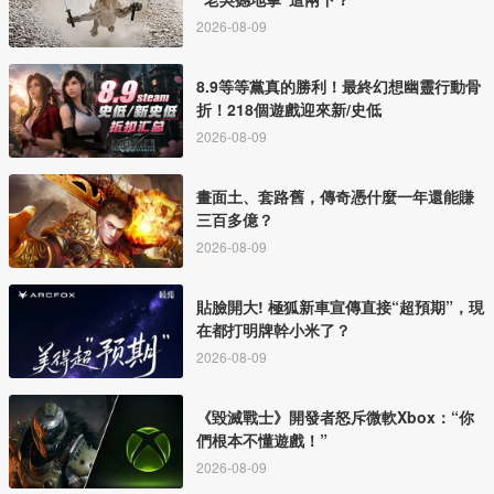
2026-08-09
8.9等等黨真的勝利！最終幻想幽靈行動骨
折！218個遊戲迎來新/史低
2026-08-09
畫面土、套路舊，傳奇憑什麼一年還能賺
三百多億？
2026-08-09
貼臉開大! 極狐新車宣傳直接“超預期”，現
在都打明牌幹小米了？
2026-08-09
《毀滅戰士》開發者怒斥微軟Xbox：“你
們根本不懂遊戲！”
2026-08-09