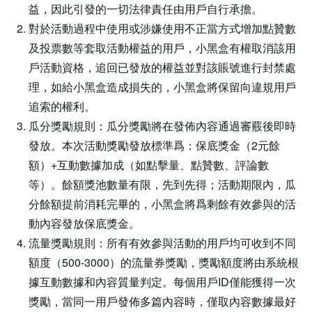
益，因此引發的一切法律責任由用戶自行承擔。
對於活動過程中使用或涉嫌使用不正當方式增加點贊數
及投票數等套取活動權益的用戶，小黑盒有權取消該用
戶活動資格，追回已發放的權益並對該賬號進行封禁處
理，如給小黑盒造成損失的，小黑盒將保留向違規用戶
追索的權利。
瓜分獎勵規則：瓜分獎勵將在發佈內容通過審覈後即時
發放。本次活動獎勵發放標準爲：保底獎金（2元餘
額）+互動數據加成（如點擊量、點贊數、評論數
等）。餘額獎池數量有限，先到先得；活動期限內，瓜
分餘額提前消耗完畢的，小黑盒將爲剩餘有效參與的活
動內容發放保底獎金。
流量獎勵規則：所有有效參與活動的用戶均可收到不同
額度（500-3000）的流量券獎勵，獎勵額度將由系統根
據互動數據和內容質量判定。每個用戶ID僅能獲得一次
獎勵，當同一用戶發佈多篇內容時，僅取內容數據最好