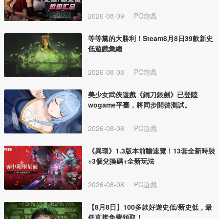
2026-08-09
PC遊戲
等等黨的大勝利！Steam8月8日39款新史
低遊戲彙總
2026-08-08
PC遊戲
美少女武俠遊戲《銅刀銀劍》已登陸
wogame平臺，將同步開啓測試。
2026-08-08
PC遊戲
《異環》1.3版本前瞻速覽！13套全新時裝
+3個兌換碼+全新玩法
2026-08-08
PC遊戲
【8月8日】100多款好遊史低/新史低，最
低直接免費領取！