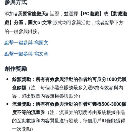
參與方式
添加
#我要當龍傲天#
話題，並選擇
【PC遊戲】
或
【
對應遊
戲】分區
，
圖文or文章
形式均可參與活動，或者點擊下方
的一鍵參與鏈接。
點擊一鍵參與-寫圖文
點擊一鍵參與-寫文章
創作獎勵
餘額獎勵：所有有效參與活動的作者均可瓜分1000元黑
盒餘額
（注：每個小黑盒賬號最多入選5篇有效參與內
容，超出數量內容無權參與瓜分）
流量獎勵：所有有效參與活動的作者可獲得500-3000額
度不等的流量券
（注：流量券的額度將由系統根據作品
的互動數據和內容質量進行發放，每個用戶ID僅能獲得
一次獎勵）