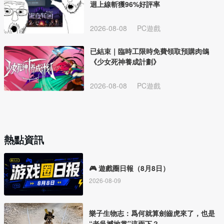
迴上線斬獲96%好評率
2026-08-08
PC遊戲
已結束｜臨時工限時免費領取預購肉鴿
《少女死神養成計劃》
2026-08-08
PC遊戲
熱點資訊
🎮 遊戲圈日報（8月8日）
2026-08-09
樂子生物志：爲何就算劍齒虎來了，也是
“老吳撼地掌”這兩下？