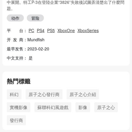
中展開。特工P-3在登陸企業“3826”失敗後試圖弄清楚出了什麼問
題。
动作
冒险
平 台：
PC
PS4
PS5
XboxOne
XboxSeries
开 发 商：Mundfish
最早发售：2023-02-20
中文支持： 是
熱門標籤
科幻
原子之心發行商
原子之心介紹
實機影像
蘇聯科幻風遊戲
影像
原子之心
發行商