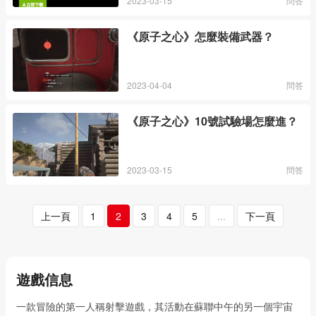
2023-03-15
問答
《原子之心》怎麼裝備武器？
2023-04-04
問答
《原子之心》10號試驗場怎麼進？
2023-03-15
問答
上一頁
1
2
3
4
5
...
下一頁
遊戲信息
一款冒險的第一人稱射擊遊戲，其活動在蘇聯中午的另一個宇宙