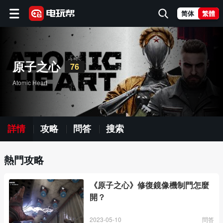
简体
繁體
原子之心
76
Atomic Heart
詳情
攻略
問答
搜索
熱門攻略
《原子之心》修復鏡像機制門怎麼
開？
2023-05-10
問答