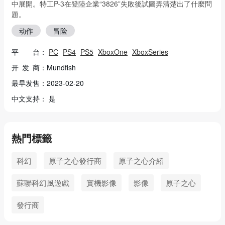
中展開。特工P-3在登陸企業“3826”失敗後試圖弄清楚出了什麼問
題。
动作
冒险
平 台：
PC
PS4
PS5
XboxOne
XboxSeries
开 发 商：Mundfish
最早发售：2023-02-20
中文支持： 是
熱門標籤
科幻
原子之心發行商
原子之心介紹
蘇聯科幻風遊戲
實機影像
影像
原子之心
發行商