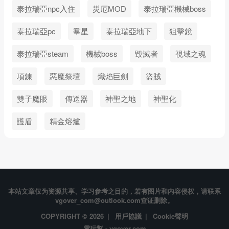
泰拉瑞亞npc入住
災厄MOD
泰拉瑞亞機械boss
泰拉瑞亞pc
羣星
泰拉瑞亞地下
狙擊鏡
泰拉瑞亞steam
機械boss
毀滅者
視域之魂
項鍊
惡魔祭壇
熾焰巨劍
盜賊
雙子魔眼
傳送器
神聖之地
神聖化
護盾
精金熔爐
本站文章仅为资源共享、学习参考之目的，若有图片和内容侵权，请联系
vgover_com@outlook.com查证删除。
COPYRIGHT © 2026 |
用戶協議
|
Cookie聲明
電玩幫 - vgover.com