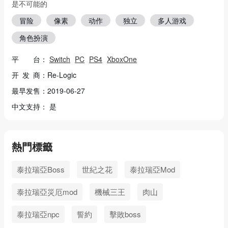
是不可能的
冒险
像素
动作
独立
多人游戏
角色扮演
平 台：
Switch
PC
PS4
XboxOne
开 发 商：Re-Logic
最早发售：2019-06-27
中文支持： 是
熱門標籤
泰拉瑞亞Boss
世紀之花
泰拉瑞亞Mod
泰拉瑞亞災厄mod
機械三王
肉山
泰拉瑞亞npc
誓約
擊敗boss