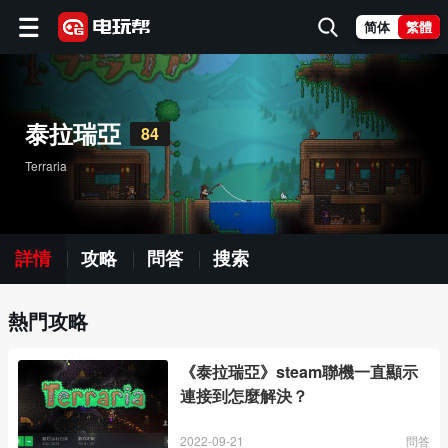
简体
繁體
泰拉瑞亞
84
Terraria
詳情
攻略
問答
搜索
熱門攻略
《泰拉瑞亞》steam聯機一直顯示
連接到怎麼解決？
2022-09-21
問答