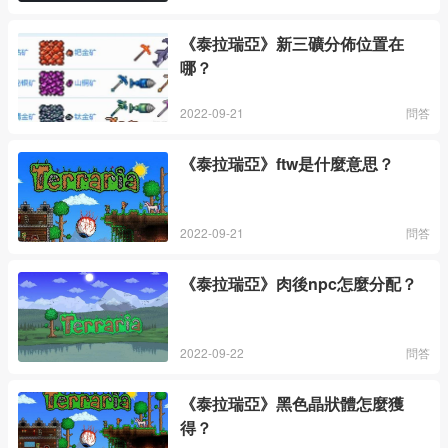
《泰拉瑞亞》新三礦分佈位置在
哪？
2022-09-21
問答
《泰拉瑞亞》ftw是什麼意思？
2022-09-21
問答
《泰拉瑞亞》肉後npc怎麼分配？
2022-09-22
問答
《泰拉瑞亞》黑色晶狀體怎麼獲
得？