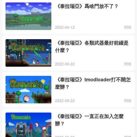
《泰拉瑞亞》爲啥門放不了？
2022-04-12
問答
《泰拉瑞亞》各類武器最好前綴是
什麼？
2022-09-22
問答
《泰拉瑞亞》tmodloader打不開怎
麼辦？
2022-09-22
問答
《泰拉瑞亞》一直正在加入怎麼
辦？