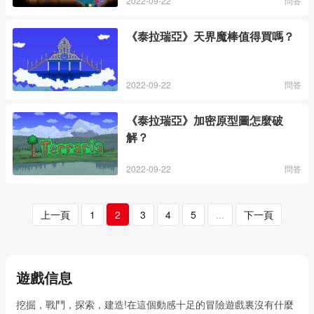
2022-09-22
問答
《泰拉瑞亞》天界魔棒值得買嗎？
2022-09-22
問答
《泰拉瑞亞》加密原型圖怎麼破
解？
2022-09-22
問答
上一頁
1
2
3
4
5
...
下一頁
遊戲信息
挖掘，戰鬥，探索，建造!在這個動感十足的冒險遊戲裏沒有什麼